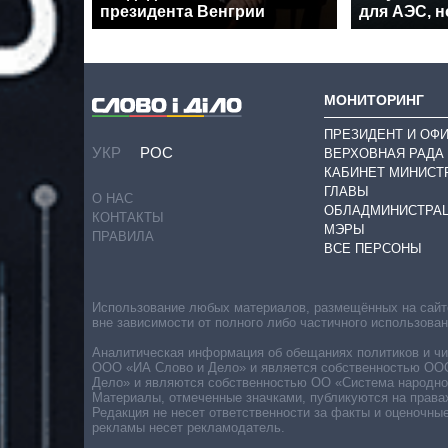
президента Венгрии
для АЭС, н
МОНИТОРИНГ
ПРЕЗИДЕНТ И ОФ
УКР
РОС
ВЕРХОВНАЯ РАДА
КАБИНЕТ МИНИСТ
ГЛАВЫ
О НАС
ОБЛАДМИНИСТРА
КОНТАКТЫ
МЭРЫ
ПРАВИЛА
ВСЕ ПЕРСОНЫ
Использование любых материалов, размещённых на сайте,
вне зависимости от полного либо частичного использова
Аналитическая информация об обещаниях политиков и чин
ООО «ИА Слово и Дело» и является собственностью ООО 
Дело» и являются собственностью ОО «Система народног
Материалы, отмеченные значками, публикуются на права
Редакция не несет ответственности за факты и оценочны
рекламы несет рекламодатель.