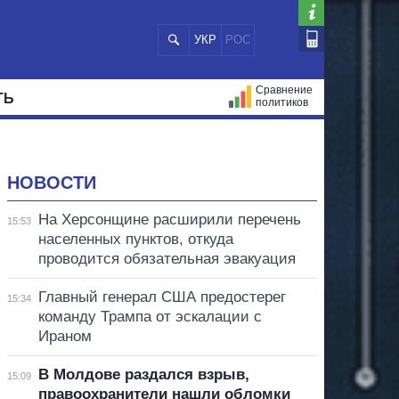
УКР
РОС
Сравнение
ТЬ
политиков
СТРАЦИЙ
МЭРЫ
ВСЕ ПЕРСОНЫ
НОВОСТИ
На Херсонщине расширили перечень
15:53
населенных пунктов, откуда
проводится обязательная эвакуация
Главный генерал США предостерег
15:34
команду Трампа от эскалации с
Ираном
В Молдове раздался взрыв,
15:09
правоохранители нашли обломки