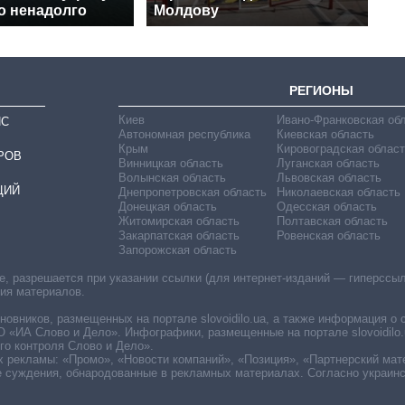
о ненадолго
Молдову
РЕГИОНЫ
Киев
Ивано-Франковская об
ИС
Автономная республика
Киевская область
Крым
Кировоградская област
РОВ
Винницкая область
Луганская область
Волынская область
Львовская область
ЦИЙ
Днепропетровская область
Николаевская область
Донецкая область
Одесская область
Житомирская область
Полтавская область
Закарпатская область
Ровенская область
Запорожская область
 разрешается при указании ссылки (для интернет-изданий — гиперссылки
ния материалов.
овников, размещенных на портале slovoidilo.ua, а также информация о 
«ИА Слово и Дело». Инфографики, размещенные на портале slovoidilo.
о контроля Слово и Дело».
х рекламы: «Промо», «Новости компаний», «Позиция», «Партнерский мат
е суждения, обнародованные в рекламных материалах. Согласно украин