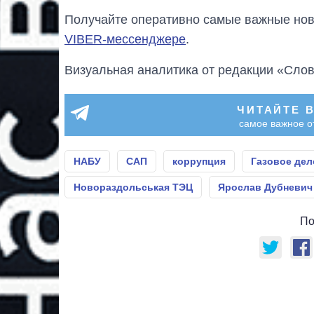
Получайте оперативно самые важные ново
VIBER-мессенджере
.
Визуальная аналитика от редакции «Слов
ЧИТАЙТЕ 
самое важное о
НАБУ
САП
коррупция
Газовое дел
Новораздольськая ТЭЦ
Ярослав Дубневич
По