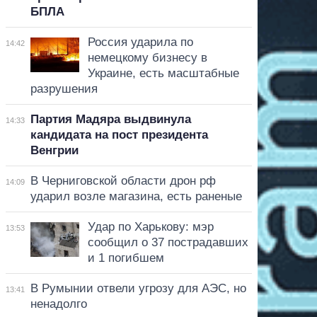
БПЛА
Россия ударила по
14:42
немецкому бизнесу в
Украине, есть масштабные
разрушения
Партия Мадяра выдвинула
14:33
кандидата на пост президента
Венгрии
В Черниговской области дрон рф
14:09
ударил возле магазина, есть раненые
Удар по Харькову: мэр
13:53
сообщил о 37 пострадавших
и 1 погибшем
В Румынии отвели угрозу для АЭС, но
13:41
ненадолго