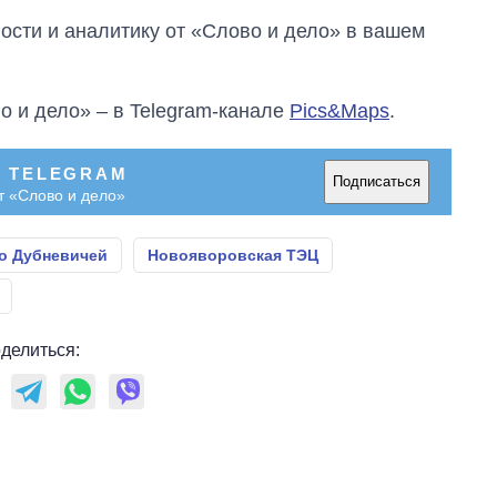
сти и аналитику от «Слово и дело» в вашем
о и дело» – в Telegram-канале
Pics&Maps
.
В TELEGRAM
Подписаться
т «Слово и дело»
о Дубневичей
Новояворовская ТЭЦ
делиться: