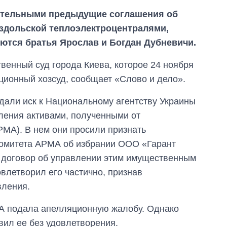
ительными предыдущие соглашения об
здольской теплоэлектроцентралями,
ются братья Ярослав и Богдан Дубневичи.
венный суд города Киева, которое 24 ноября
ционный хозсуд, сообщает «Слово и дело».
али иск к Национальному агентству Украины
ления активами, полученными от
РМА). В нем они просили признать
комитета АРМА об избрании ООО «Гарант
Дефицит памяти:
 договор об управлении этим имущественным
как вырос спрос
на чипы за
овлетворил его частично, признав
последние годы и
вления.
что прогнозируют
на 2027-й
А подала апелляционную жалобу. Однако
ил ее без удовлетворения.