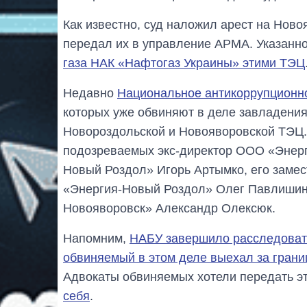
Как известно, суд наложил арест на Нов
передал их в управление АРМА. Указанн
газа НАК «Нафтогаз Украины» этими ТЭЦ
Недавно
Национальное антикоррупционн
которых уже обвиняют в деле завладени
Новороздольской и Новояворовской ТЭЦ.
подозреваемых экс-директор ООО «Энерг
Новый Роздол» Игорь Артымко, его замес
«Энергия-Новый Роздол» Олег Павлишин
Новояворовск» Александр Олексюк.
Напомним,
НАБУ завершило расследоват
обвиняемый в этом деле выехал за грани
Адвокаты обвиняемых хотели передать эт
себя
.