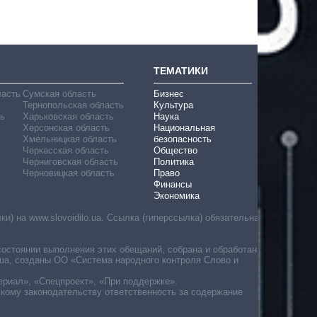
ТЕМАТИКИ
ласть
Сумская область
Бизнес
Тернопольская область
Культура
ь
Харьковская область
Наука
Херсонская область
Национальная
Хмельницкая область
безопасность
Черкасская область
Общество
Черниговская область
Политика
Черновицкая область
Право
Финансы
Экономика
) на www.slovoidilo.ua. Ссылка (гиперссылка) обязательна
состоянии выполнения этих обещаний, собрана и обработана
ua, созданы ОО «Система народного контроля Слово и
ериал», «Спецпроект», «При поддержке».
скому законодательству ответственность за содержание