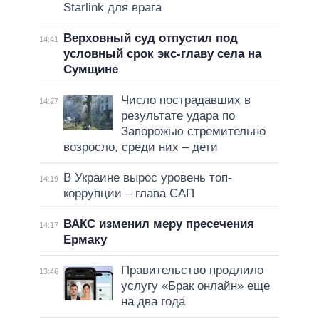
Starlink для врага
Верховный суд отпустил под
14:41
условный срок экс-главу села на
Сумщине
Число пострадавших в
14:27
результате удара по
Запорожью стремительно
возросло, среди них – дети
В Украине вырос уровень топ-
14:19
коррупции – глава САП
ВАКС изменил меру пресечения
14:17
Ермаку
Правительство продлило
13:46
услугу «Брак онлайн» еще
на два года