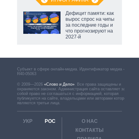
еля
Дефицит памяти: как
вырос спрос на чипы
за последние годы и
что прогнозируют на
2027-й
Субъект в сфере онлайн-медиа. Идентификатор медиа –
R40-05063
© 2009—2026
«Слово и Дело»
.
Все права защищены и
охраняются законом. Администрация сайта оставляет за
собой право не соглашаться с информацией, которая
публикуется на сайте, владельцами или авторами которой
являются третьи лица.
УКР
РОС
О НАС
КОНТАКТЫ