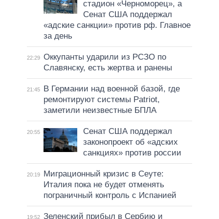
стадион «Черноморец», а
Сенат США поддержал
«адские санкции» против рф. Главное
за день
Оккупанты ударили из РСЗО по
22:29
Славянску, есть жертва и ранены
В Германии над военной базой, где
21:45
ремонтируют системы Patriot,
заметили неизвестные БПЛА
Сенат США поддержал
20:55
законопроект об «адских
санкциях» против россии
Миграционный кризис в Сеуте:
20:19
Италия пока не будет отменять
пограничный контроль с Испанией
Зеленский прибыл в Сербию и
19:52