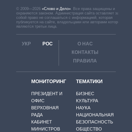
© 2009—2026
«Слово и Дело»
.
Все права защищены и
охраняются законом. Администрация сайта оставляет за
собой право не соглашаться с информацией, которая
публикуется на сайте, владельцами или авторами которой
являются третьи лица.
УКР
РОС
О НАС
КОНТАКТЫ
ПРАВИЛА
МОНИТОРИНГ
ТЕМАТИКИ
ПРЕЗИДЕНТ И
БИЗНЕС
ОФИС
КУЛЬТУРА
ВЕРХОВНАЯ
НАУКА
РАДА
НАЦИОНАЛЬНАЯ
КАБИНЕТ
БЕЗОПАСНОСТЬ
МИНИСТРОВ
ОБЩЕСТВО