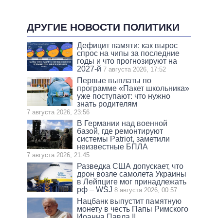
ДРУГИЕ НОВОСТИ ПОЛИТИКИ
Дефицит памяти: как вырос
спрос на чипы за последние
годы и что прогнозируют на
2027-й
7 августа 2026, 17:52
Первые выплаты по
программе «Пакет школьника»
уже поступают: что нужно
знать родителям
7 августа 2026, 23:56
В Германии над военной
базой, где ремонтируют
системы Patriot, заметили
неизвестные БПЛА
7 августа 2026, 21:45
Разведка США допускает, что
дрон возле самолета Украины
в Лейпциге мог принадлежать
рф – WSJ
8 августа 2026, 00:57
Нацбанк выпустит памятную
монету в честь Папы Римского
Иоанна Павла II