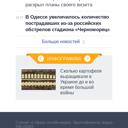
раскрыл планы своего визита
В Одессе увеличилось количество
19:17
пострадавших из-за российских
обстрелов стадиона «Черноморец»
Больше новостей
ИНФОГРАФИКА
 как
Сколько картофеля
чипы
выращивали в
ды и
Украине до и во
т на
время большой
войны
Субъект в сфере онлайн-медиа. Идентификатор медиа –
R40-05063