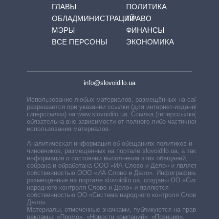
ГЛАВЫ
ПОЛИТИКА
ОБЛАДМИНИСТРАЦИЙ
ПРАВО
МЭРЫ
ФИНАНСЫ
ВСЕ ПЕРСОНЫ
ЭКОНОМИКА
info@slovoidilo.ua
Использование любых материалов, размещённых на сайте,
разрешается при указании ссылки (для интернет-изданий —
гиперссылки) на www.slovoidilo.ua. Ссылка (гиперссылка)
обязательна вне зависимости от полного либо частичного
использования материалов.
Аналитическая информация об обещаниях политиков и
чиновников, размещенных на портале slovoidilo.ua, а также
информация о состоянии выполнения этих обещаний,
собрана и обработана ООО «ИА Слово и Дело» и является
собственностью ООО «ИА Слово и Дело». Инфографики,
размещенные на портале slovoidilo.ua, созданы ОО «Система
народного контроля Слово и Дело» и являются
собственностью ОО «Система народного контроля Слово и
Дело».
Материалы, отмеченные значками, публикуются на правах
рекламы: «Промо», «Новости компаний», «Позиция»,