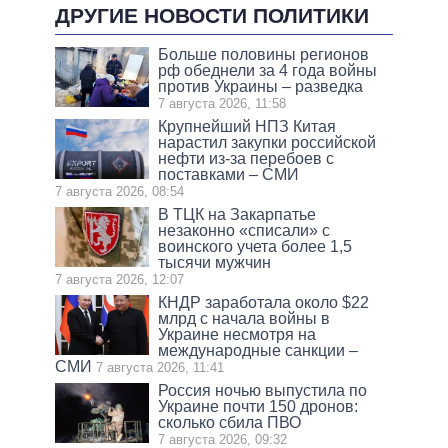
ДРУГИЕ НОВОСТИ ПОЛИТИКИ
Больше половины регионов
рф обеднели за 4 года войны
против Украины – разведка
7 августа 2026, 11:58
Крупнейший НПЗ Китая
нарастил закупки российской
нефти из-за перебоев с
поставками – СМИ
7 августа 2026, 08:54
В ТЦК на Закарпатье
незаконно «списали» с
воинского учета более 1,5
тысячи мужчин
7 августа 2026, 12:07
КНДР заработала около $22
млрд с начала войны в
Украине несмотря на
международные санкции –
СМИ
7 августа 2026, 11:41
Россия ночью выпустила по
Украине почти 150 дронов:
сколько сбила ПВО
7 августа 2026, 09:32