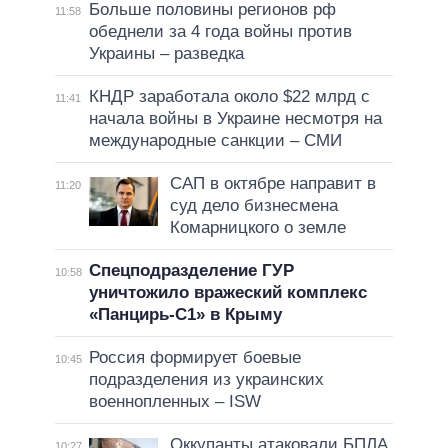
Больше половины регионов рф
11:58
обеднели за 4 года войны против
Украины – разведка
КНДР заработала около $22 млрд с
11:41
начала войны в Украине несмотря на
международные санкции – СМИ
САП в октябре направит в
11:20
суд дело бизнесмена
Комарницкого о земле
Спецподразделение ГУР
10:58
уничтожило вражеский комплекс
«Панцирь-С1» в Крыму
Россия формирует боевые
10:45
подразделения из украинских
военнопленных – ISW
Оккупанты атаковали БПЛА
10:27