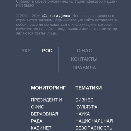
Субъект в сфере онлайн-медиа. Идентификатор медиа –
R40-05063
© 2009—2026
«Слово и Дело»
.
Все права защищены и
охраняются законом. Администрация сайта оставляет за
собой право не соглашаться с информацией, которая
публикуется на сайте, владельцами или авторами которой
являются третьи лица.
УКР
РОС
О НАС
КОНТАКТЫ
ПРАВИЛА
МОНИТОРИНГ
ТЕМАТИКИ
ПРЕЗИДЕНТ И
БИЗНЕС
ОФИС
КУЛЬТУРА
ВЕРХОВНАЯ
НАУКА
РАДА
НАЦИОНАЛЬНАЯ
КАБИНЕТ
БЕЗОПАСНОСТЬ