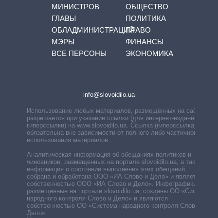
МИНИСТРОВ
ОБЩЕСТВО
ГЛАВЫ
ПОЛИТИКА
ОБЛАДМИНИСТРАЦИЙ
ПРАВО
МЭРЫ
ФИНАНСЫ
ВСЕ ПЕРСОНЫ
ЭКОНОМИКА
info@slovoidilo.ua
Использование любых материалов, размещённых на сайте,
разрешается при указании ссылки (для интернет-изданий —
гиперссылки) на www.slovoidilo.ua. Ссылка (гиперссылка)
обязательна вне зависимости от полного либо частичного
использования материалов.
Аналитическая информация об обещаниях политиков и
чиновников, размещенных на портале slovoidilo.ua, а также
информация о состоянии выполнения этих обещаний,
собрана и обработана ООО «ИА Слово и Дело» и является
собственностью ООО «ИА Слово и Дело». Инфографики,
размещенные на портале slovoidilo.ua, созданы ОО «Система
народного контроля Слово и Дело» и являются
собственностью ОО «Система народного контроля Слово и
Дело».