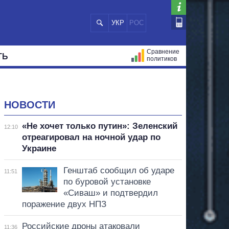
УКР
РОС
Сравнение
ТЬ
политиков
СТРАЦИЙ
МЭРЫ
ВСЕ ПЕРСОНЫ
НОВОСТИ
«Не хочет только путин»: Зеленский
12:10
отреагировал на ночной удар по
Украине
Генштаб сообщил об ударе
11:51
по буровой установке
«Сиваш» и подтвердил
поражение двух НПЗ
Российские дроны атаковали
11:36