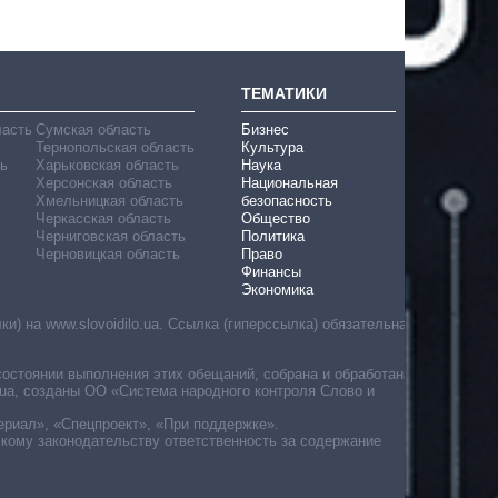
ТЕМАТИКИ
ласть
Сумская область
Бизнес
Тернопольская область
Культура
ь
Харьковская область
Наука
Херсонская область
Национальная
Хмельницкая область
безопасность
Черкасская область
Общество
Черниговская область
Политика
Черновицкая область
Право
Финансы
Экономика
) на www.slovoidilo.ua. Ссылка (гиперссылка) обязательна
состоянии выполнения этих обещаний, собрана и обработана
ua, созданы ОО «Система народного контроля Слово и
ериал», «Спецпроект», «При поддержке».
скому законодательству ответственность за содержание