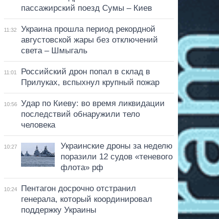
пассажирский поезд Сумы – Киев
Украина прошла период рекордной
11:32
августовской жары без отключений
света – Шмыгаль
Российский дрон попал в склад в
11:01
Прилуках, вспыхнул крупный пожар
Удар по Киеву: во время ликвидации
10:56
последствий обнаружили тело
человека
Украинские дроны за неделю
10:27
поразили 12 судов «теневого
флота» рф
Пентагон досрочно отстранил
10:24
генерала, который координировал
поддержку Украины