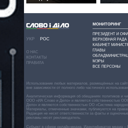
МОНИТОРИНГ
ПРЕЗИДЕНТ И ОФ
УКР
РОС
ВЕРХОВНАЯ РАДА
КАБИНЕТ МИНИСТ
ГЛАВЫ
О НАС
ОБЛАДМИНИСТРА
КОНТАКТЫ
МЭРЫ
ПРАВИЛА
ВСЕ ПЕРСОНЫ
Использование любых материалов, размещённых на сайте,
вне зависимости от полного либо частичного использова
Аналитическая информация об обещаниях политиков и чин
ООО «ИА Слово и Дело» и является собственностью ООО 
Дело» и являются собственностью ОО «Система народног
Материалы, отмеченные значками, публикуются на права
Редакция не несет ответственности за факты и оценочны
рекламы несет рекламодатель.
Субъект в сфере онлайн-медиа. Идентификатор медиа – 