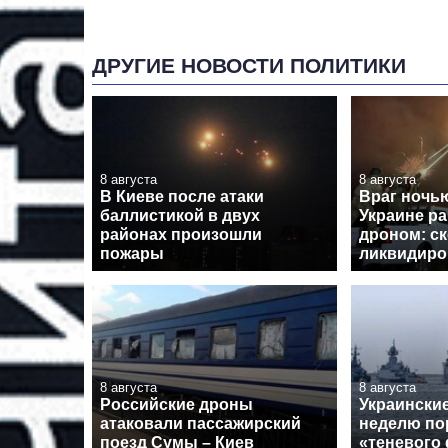
ДРУГИЕ НОВОСТИ ПОЛИТИКИ
8 августа
8 августа
В Киеве после атаки
Враг ночь
баллистикой в двух
Украине ра
районах произошли
дроном: с
пожары
ликвидиро
8 августа
8 августа
Российские дроны
Украински
атаковали пассажирский
неделю по
поезд Сумы – Киев
«теневого