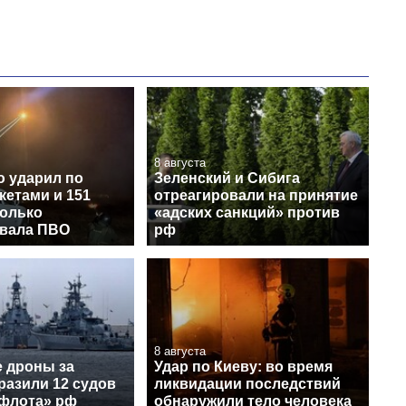
8 августа
ю ударил по
Зеленский и Сибига
кетами и 151
отреагировали на принятие
колько
«адских санкций» против
вала ПВО
рф
8 августа
е дроны за
Удар по Киеву: во время
разили 12 судов
ликвидации последствий
 флота» рф
обнаружили тело человека