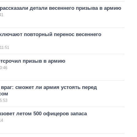
рассказали детали весеннего призыва в армию
41
сключают повторный перенос весеннего
11:51
отсрочил призыв в армию
0:46
враг: сможет ли армия устоять перед
сом
5:53
зовет летом 500 офицеров запаса
14