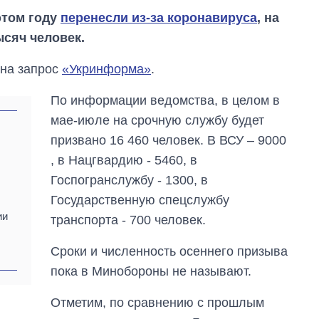
этом году
перенесли из-за коронавируса
, на
ысяч человек.
 на запрос
«Укринформа»
.
По информации ведомства, в целом в
мае-июле на срочную службу будет
призвано 16 460 человек. В ВСУ – 9000
, в Нацгвардию - 5460, в
Госпогранслужбу - 1300, в
Государственную спецслужбу
ии
транспорта - 700 человек.
От 1 месяца – до 5
Сроки и численность осеннего призыва
лет: кто и как долго
занимал
пока в Минобороны не называют.
должность
руководителя СВР
Отметим, по сравнению с прошлым