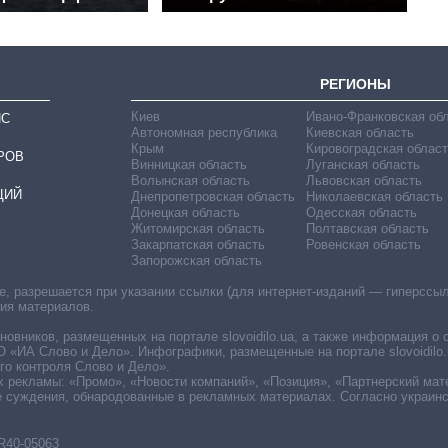
РЕГИОНЫ
Киев
Ивано-Франковская об
ИС
Автономная республика
Киевская область
Крым
Кировоградская област
РОВ
Винницкая область
Луганская область
Волынская область
Львовская область
ЦИЙ
Днепропетровская область
Николаевская область
Донецкая область
Одесская область
Житомирская область
Полтавская область
Закарпатская область
Ровенская область
Запорожская область
 разрешается при указании ссылки (для интернет-изданий — гиперссылки
ния материалов.
овников, размещенных на портале slovoidilo.ua, а также информация о 
«ИА Слово и Дело». Инфографики, размещенные на портале slovoidilo.
о контроля Слово и Дело».
х рекламы: «Промо», «Новости компаний», «Позиция», «Партнерский мат
е суждения, обнародованные в рекламных материалах. Согласно украин
R40-05063