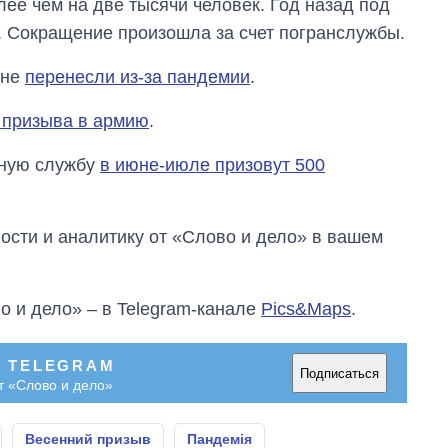
ее чем на две тысячи человек. Год назад под
. Сокращение произошла за счет погранслужбы.
ине
перенесли из-за пандемии
.
 призыва в армию
.
нную службу
в июне-июле призовут 500
сти и аналитику от «Слово и дело» в вашем
о и дело» – в Telegram-канале
Pics&Maps
.
В TELEGRAM
Подписаться
т «Слово и дело»
Весенний призыв
Пандемія