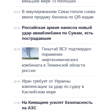
меньшей мере 70 погибших
В оккупированном Севастополе снова
19:53
ввели продажу бензина по QR-кодам
Российская армия нанесла новый
19:20
удар авиабомбами по Сумам, есть
пострадавшие
Генштаб ВСУ подтвердил
18:39
поражение
нефтехимического
комбината в Тюменской области
россии
Иран требует от Украины
18:06
компенсации за удар по судну в
Каспийском море
На Киевщине усилят безопасность
17:50
на АЗС