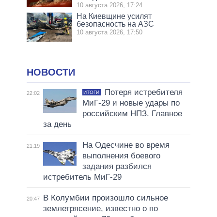
10 августа 2026, 17:24
На Киевщине усилят
безопасность на АЗС
10 августа 2026, 17:50
НОВОСТИ
Потеря истребителя
ИТОГИ
22:02
МиГ-29 и новые удары по
российским НПЗ. Главное
за день
На Одесчине во время
21:19
выполнения боевого
задания разбился
истребитель МиГ-29
В Колумбии произошло сильное
20:47
землетрясение, известно о по