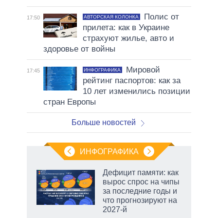
Полис от
АВТОРСКАЯ КОЛОНКА
17:50
прилета: как в Украине
страхуют жилье, авто и
здоровье от войны
Мировой
ИНФОГРАФИКА
17:45
рейтинг паспортов: как за
10 лет изменились позиции
стран Европы
Больше новостей
ИНФОГРАФИКА
Дефицит памяти: как
вырос спрос на чипы
за последние годы и
ет
что прогнозируют на
2027-й