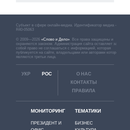
Субъект в сфере онлайн-медиа. Идентификатор медиа –
R40-05063
© 2009—2026
«Слово и Дело»
.
Все права защищены и
охраняются законом. Администрация сайта оставляет за
собой право не соглашаться с информацией, которая
публикуется на сайте, владельцами или авторами которой
являются третьи лица.
УКР
РОС
О НАС
КОНТАКТЫ
ПРАВИЛА
МОНИТОРИНГ
ТЕМАТИКИ
ПРЕЗИДЕНТ И
БИЗНЕС
ОФИС
КУЛЬТУРА