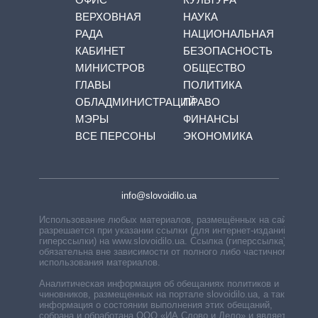
ВЕРХОВНАЯ
НАУКА
РАДА
НАЦИОНАЛЬНАЯ
КАБИНЕТ
БЕЗОПАСНОСТЬ
МИНИСТРОВ
ОБЩЕСТВО
ГЛАВЫ
ПОЛИТИКА
ОБЛАДМИНИСТРАЦИЙ
ПРАВО
МЭРЫ
ФИНАНСЫ
ВСЕ ПЕРСОНЫ
ЭКОНОМИКА
info@slovoidilo.ua
Использование любых материалов, размещённых на сайте,
разрешается при указании ссылки (для интернет-изданий —
гиперссылки) на www.slovoidilo.ua. Ссылка (гиперссылка)
обязательна вне зависимости от полного либо частичного
использования материалов.
Аналитическая информация об обещаниях политиков и
чиновников, размещенных на портале slovoidilo.ua, а также
информация о состоянии выполнения этих обещаний,
собрана и обработана ООО «ИА Слово и Дело» и является