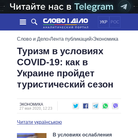
УКР
РОС
НОВОСТИ
Слово и Дело
›
Лента публикаций
›
Экономика
Туризм в условиях
ОБЕЩАНИЯ
ЛЕНТА
ПОЛИТИКА
COVID-19: как в
СОБЫТИЯ
ЭКОНОМИКА
ПОЛИТИКИ
Украине пройдет
СТАТЬИ
ОБЩЕСТВО
ИНФОГРАФИКА
МНЕНИЯ
МИР
ВСЕ ПОЛИТИКИ
туристический сезон
ОБЗОРЫ
ПРЕЗИДЕНТ И ОФИС
ВИДЕО
ДАЙДЖЕСТЫ
ВЕРХОВНАЯ РАДА
ЭКОНОМИКА
ПОДДЕРЖАТЬ
КАБИНЕТ МИНИСТРОВ
27 мая 2020, 12:23
ГЛАВЫ ОБЛАДМИНИСТРАЦИЙ
СРАВНЕНИЕ ПОЛИТИКОВ
Читати українською
МЭРЫ
ВСЕ ПЕРСОНЫ
В условиях ослабления