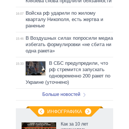
Князева снова продлили обязанности
Войска рф ударили по жилому
16:07
кварталу Никополя, есть жертва и
раненые
В Воздушных силах попросили медиа
15:46
избегать формулировки «не сбита ни
одна ракета»
В СБС предупредили, что
15:33
рф стремится запускать
одновременно 200 ракет по
Украине (уточнено)
Больше новостей
ИНФОГРАФИКА
Как за 10 лет