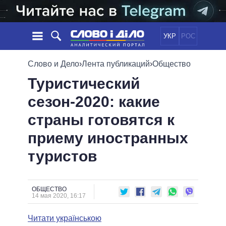
УКР
РОС
НОВОСТИ
Слово и Дело
›
Лента публикаций
›
Общество
Туристический
ОБЕЩАНИЯ
ЛЕНТА
ПОЛИТИКА
сезон-2020: какие
СОБЫТИЯ
ЭКОНОМИКА
ПОЛИТИКИ
страны готовятся к
СТАТЬИ
ОБЩЕСТВО
ИНФОГРАФИКА
МНЕНИЯ
МИР
ВСЕ ПОЛИТИКИ
приему иностранных
ОБЗОРЫ
ПРЕЗИДЕНТ И ОФИС
туристов
ВИДЕО
ДАЙДЖЕСТЫ
ВЕРХОВНАЯ РАДА
ПОДДЕРЖАТЬ
КАБИНЕТ МИНИСТРОВ
ГЛАВЫ ОБЛАДМИНИСТРАЦИЙ
ОБЩЕСТВО
СРАВНЕНИЕ ПОЛИТИКОВ
14 мая 2020, 16:17
МЭРЫ
Читати українською
ВСЕ ПЕРСОНЫ