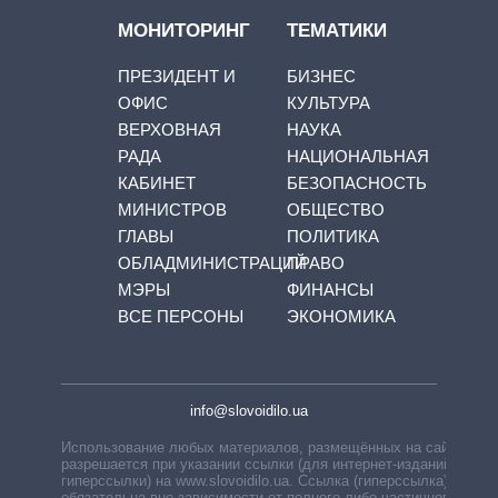
МОНИТОРИНГ
ТЕМАТИКИ
ПРЕЗИДЕНТ И
БИЗНЕС
ОФИС
КУЛЬТУРА
ВЕРХОВНАЯ
НАУКА
РАДА
НАЦИОНАЛЬНАЯ
КАБИНЕТ
БЕЗОПАСНОСТЬ
МИНИСТРОВ
ОБЩЕСТВО
ГЛАВЫ
ПОЛИТИКА
ОБЛАДМИНИСТРАЦИЙ
ПРАВО
МЭРЫ
ФИНАНСЫ
ВСЕ ПЕРСОНЫ
ЭКОНОМИКА
info@slovoidilo.ua
Использование любых материалов, размещённых на сайте,
разрешается при указании ссылки (для интернет-изданий —
гиперссылки) на www.slovoidilo.ua. Ссылка (гиперссылка)
обязательна вне зависимости от полного либо частичного