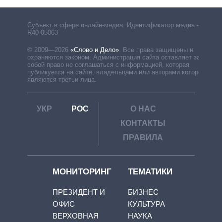
Субъект в сфере онлайн-медиа. Идентификатор медиа –
R40-05063
© 2009—2026
«Слово и Дело»
.
Все права защищены и
охраняются законом. Администрация сайта оставляет за
собой право не соглашаться с информацией, которая
публикуется на сайте, владельцами или авторами которой
являются третьи лица.
УКР
РОС
О НАС
КОНТАКТЫ
ПРАВИЛА
МОНИТОРИНГ
ТЕМАТИКИ
ПРЕЗИДЕНТ И
БИЗНЕС
ОФИС
КУЛЬТУРА
ВЕРХОВНАЯ
НАУКА