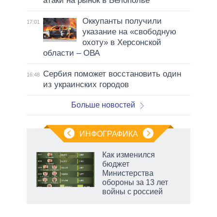
атаки на рынок в Белополье
Оккупанты получили
17:01
указание на «свободную
охоту» в Херсонской
области – ОВА
Сербия поможет восстановить один
16:48
из украинских городов
Больше новостей
ИНФОГРАФИКА
Как изменился
бюджет
не за
Министерства
асть
обороны за 13 лет
елью
войны с россией
маги