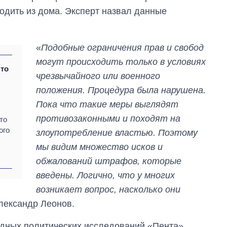
ходить из дома. Эксперт назвал данные
«
Подобные ограничения прав и свобод
могут происходить только в условиях
что
чрезвычайного или военного
положения. Процедура была нарушена.
Пока что такие меры выглядят
противозаконными и походят на
то
ого
злоупотребление властью. Поэтому
мы видим множество исков и
обжалований штрафов, которые
Дефицит памяти:
введены. Логично, что у многих
как вырос спрос
возникает вопрос, насколько они
на чипы за
последние годы и
лександр Леонов.
что прогнозируют
на 2027-й
дных политических исследований «Пента»