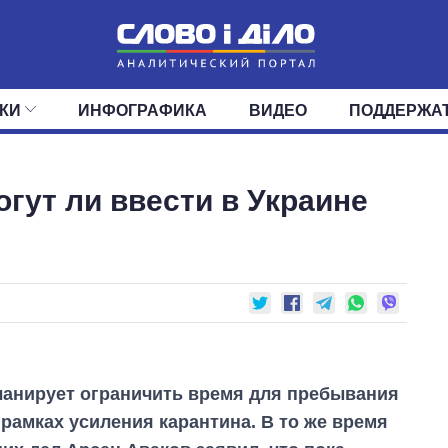
КИ
ИНФОГРАФИКА
ВИДЕО
ПОДДЕРЖА
ИС
ЛЕНТА
ВЕРХОВНАЯ РАДА
СОБЫТИЯ
СТАТЬИ
КАБИНЕТ МИНИСТРОВ
МНЕНИЯ
ОБЗОРЫ
ГЛАВЫ ОБЛАДМИНИ
ДАЙДЖЕСТЫ
гут ли ввести в Украине
ПОЛИТИКА
ДЕПУТАТЫ
ЭКОНОМИКА
КОМИТЕТЫ
ФРАКЦИИ
ОБЩЕСТВО
ОКРУГА
МИР
ланирует ограничить время для пребывания
 рамках усиления карантина. В то же время