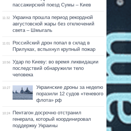
пассажирский поезд Сумы – Киев
Украина прошла период рекордной
11:32
августовской жары без отключений
света – Шмыгаль
Российский дрон попал в склад в
11:01
Прилуках, вспыхнул крупный пожар
Удар по Киеву: во время ликвидации
10:56
последствий обнаружили тело
человека
Украинские дроны за неделю
10:27
поразили 12 судов «теневого
флота» рф
Пентагон досрочно отстранил
10:24
генерала, который координировал
поддержку Украины