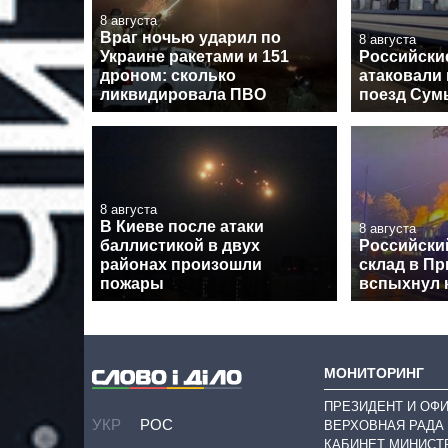
8 августа
Враг ночью ударил по
8 августа
Украине ракетами и 151
Российски
дроном: сколько
атаковали
ликвидировала ПВО
поезд Сум
8 августа
В Киеве после атаки
8 августа
баллистикой в двух
Российски
районах произошли
склад в Пр
пожары
вспыхнул 
МОНИТОРИНГ
ПРЕЗИДЕНТ И ОФ
УКР
РОС
ВЕРХОВНАЯ РАДА
КАБИНЕТ МИНИСТ