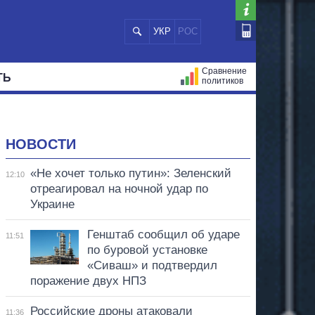
УКР
РОС
Сравнение
ТЬ
политиков
СТРАЦИЙ
МЭРЫ
ВСЕ ПЕРСОНЫ
НОВОСТИ
«Не хочет только путин»: Зеленский
12:10
отреагировал на ночной удар по
Украине
Генштаб сообщил об ударе
11:51
по буровой установке
«Сиваш» и подтвердил
поражение двух НПЗ
Российские дроны атаковали
11:36