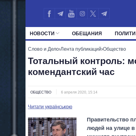
НОВОСТИ
ОБЕЩАНИЯ
ПОЛИТИ
ВСЕ ПОЛИТИКИ
ПРЕЗИДЕНТ И ОФ
Слово и Дело
›
Лента публикаций
›
Общество
Тотальный контроль: мо
комендантский час
ОБЩЕСТВО
6 апреля 2020, 15:14
Читати українською
Правительство п
людей на улице в