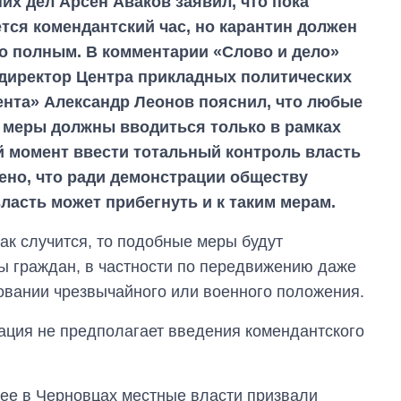
их дел Арсен Аваков заявил, что пока
ется комендантский час, но карантин должен
о полным. В комментарии «Слово и дело»
директор Центра прикладных политических
нта» Александр Леонов пояснил, что любые
 меры должны вводиться только в рамках
й момент ввести тотальный контроль власть
чено, что ради демонстрации обществу
ласть может прибегнуть и к таким мерам.
ак случится, то подобные меры будут
ы граждан, в частности по передвижению даже
новании чрезвычайного или военного положения.
уация не предполагает введения комендантского
нее в Черновцах местные власти призвали