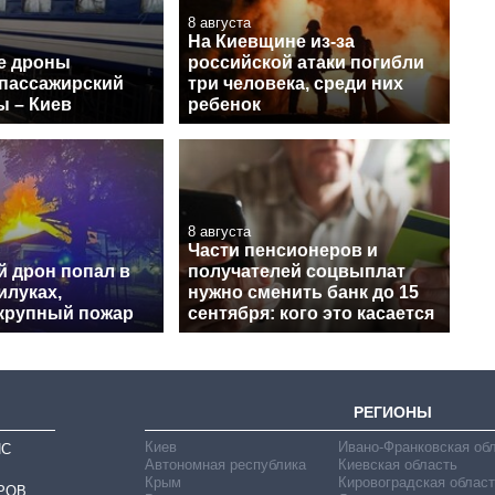
8 августа
На Киевщине из-за
е дроны
российской атаки погибли
 пассажирский
три человека, среди них
ы – Киев
ребенок
8 августа
Части пенсионеров и
й дрон попал в
получателей соцвыплат
илуках,
нужно сменить банк до 15
крупный пожар
сентября: кого это касается
РЕГИОНЫ
Киев
Ивано-Франковская об
ИС
Автономная республика
Киевская область
Крым
Кировоградская област
РОВ