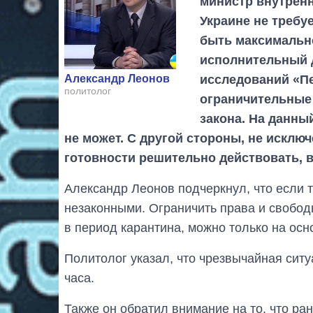
министр внутренн
Украине не требу
быть максимальн
исполнительный 
исследований «Пе
Александр Леонов
политолог
ограничительные
закона. На данны
не может. С другой стороны, не исклю
готовности решительно действовать, в
Александр Леонов подчеркнул, что если т
незаконными. Ограничить права и свобод
в период карантина, можно только на ос
Политолог указал, что чрезвычайная сит
часа.
Также он обратил внимание на то, что ра