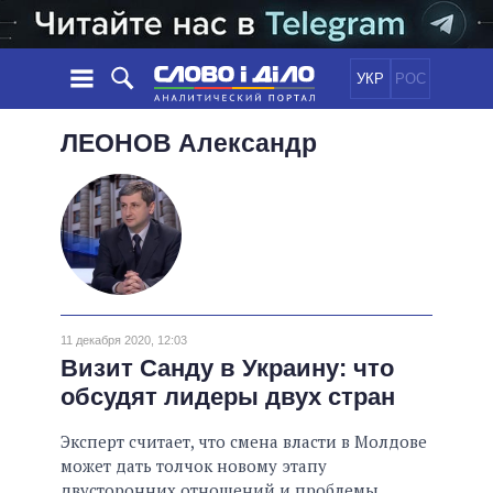
УКР
РОС
НОВОСТИ
ЛЕОНОВ
Александр
ОБЕЩАНИЯ
ЛЕНТА
ПОЛИТИКА
СОБЫТИЯ
ЭКОНОМИКА
ПОЛИТИКИ
СТАТЬИ
ОБЩЕСТВО
ИНФОГРАФИКА
МНЕНИЯ
МИР
ВСЕ ПОЛИТИКИ
ОБЗОРЫ
ПРЕЗИДЕНТ И ОФИС
ВИДЕО
11 декабря 2020, 12:03
ДАЙДЖЕСТЫ
ВЕРХОВНАЯ РАДА
Визит Санду в Украину: что
ПОДДЕРЖАТЬ
КАБИНЕТ МИНИСТРОВ
обсудят лидеры двух стран
ГЛАВЫ ОБЛАДМИНИСТРАЦИЙ
СРАВНЕНИЕ ПОЛИТИКОВ
Эксперт считает, что смена власти в Молдове
МЭРЫ
может дать толчок новому этапу
ВСЕ ПЕРСОНЫ
двусторонних отношений и проблемы,