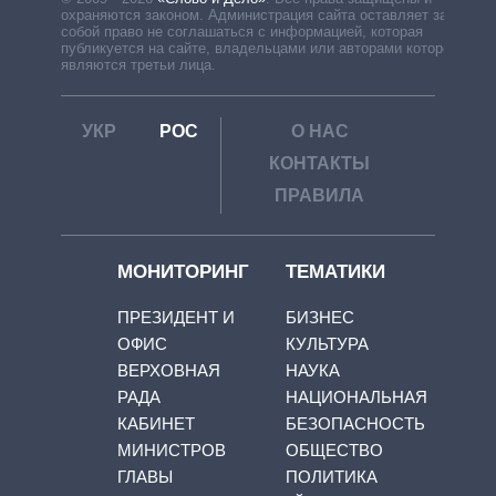
охраняются законом. Администрация сайта оставляет за
собой право не соглашаться с информацией, которая
публикуется на сайте, владельцами или авторами которой
являются третьи лица.
УКР
РОС
О НАС
КОНТАКТЫ
ПРАВИЛА
МОНИТОРИНГ
ТЕМАТИКИ
ПРЕЗИДЕНТ И
БИЗНЕС
ОФИС
КУЛЬТУРА
ВЕРХОВНАЯ
НАУКА
РАДА
НАЦИОНАЛЬНАЯ
КАБИНЕТ
БЕЗОПАСНОСТЬ
МИНИСТРОВ
ОБЩЕСТВО
ГЛАВЫ
ПОЛИТИКА