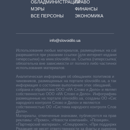
ОБЛАДМИНИСТРАЦИЙ
ПРАВО
МЭРЫ
ФИНАНСЫ
ВСЕ ПЕРСОНЫ
ЭКОНОМИКА
info@slovoidilo.ua
Использование любых материалов, размещённых на сайте,
разрешается при указании ссылки (для интернет-изданий —
гиперссылки) на www.slovoidilo.ua. Ссылка (гиперссылка)
обязательна вне зависимости от полного либо частичного
использования материалов.
Аналитическая информация об обещаниях политиков и
чиновников, размещенных на портале slovoidilo.ua, а также
информация о состоянии выполнения этих обещаний,
собрана и обработана ООО «ИА Слово и Дело» и является
собственностью ООО «ИА Слово и Дело». Инфографики,
размещенные на портале slovoidilo.ua, созданы ОО «Система
народного контроля Слово и Дело» и являются
собственностью ОО «Система народного контроля Слово и
Дело».
Материалы, отмеченные значками, публикуются на правах
рекламы: «Промо», «Новости компаний», «Позиция»,
«Партнерский материал», «Спецпроект», «При поддержке».
Редакция не несет ответственности за факты и оценочные