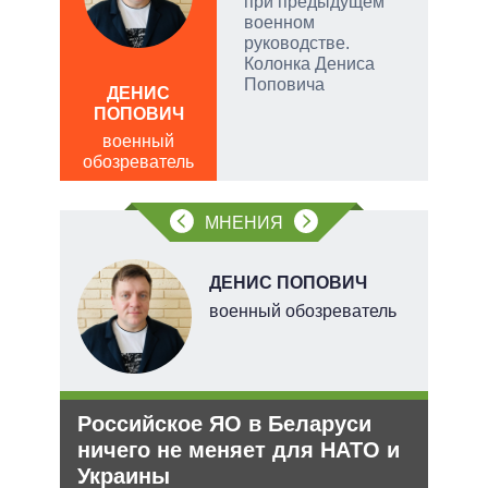
при предыдущем
руем
военном
руководстве.
от
Колонка Дениса
ЛЕО
Поповича
ДЕНИС
пол
ПОПОВИЧ
обо
военный
щита
обозреватель
 сети
МНЕНИЯ
овым
акам.
В
ДЕНИС ПОПОВИЧ
ких
военный обозреватель
Российское ЯО в Беларуси
Анн
рф
ничего не меняет для НАТО и
не 
Украины
НА
ра