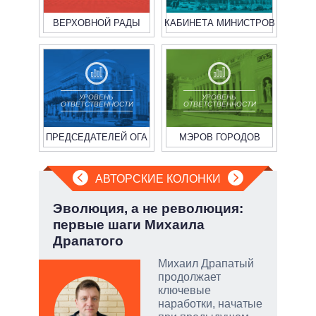
ВЕРХОВНОЙ РАДЫ
КАБИНЕТА МИНИСТРОВ
УРОВЕНЬ
УРОВЕНЬ
ОТВЕТСТВЕННОСТИ
ОТВЕТСТВЕННОСТИ
ПРЕДСЕДАТЕЛЕЙ ОГА
МЭРОВ ГОРОДОВ
АВТОРСКИЕ КОЛОНКИ
а ли
Эволюция, а не революция:
Июл
?
первые шаги Михаила
Кол
Драпатого
 и
о
Михаил Драпатый
продолжает
 но
ключевые
на к
наработки, начатые