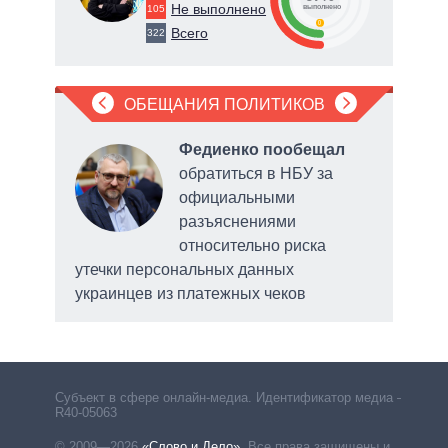
Не выполнено
105
о
выполнено
0
Всего
322
ОБЕЩАНИЯ ПОЛИТИКОВ
л
в
Федиенко пообещал
обратиться в НБУ за
официальными
разъяснениями
ой
относительно риска
утечки персональных данных
выде
украинцев из платежных чеков
Субъект в сфере онлайн-медиа. Идентификатор медиа –
R40-05063
© 2009—2026
«Слово и Дело»
.
Все права защищены и