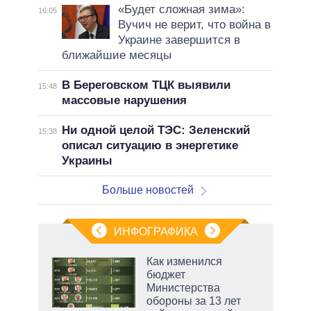
«Будет сложная зима»:
16:05
Вучич не верит, что война в
Украине завершится в
ближайшие месяцы
В Береговском ТЦК выявили
15:48
массовые нарушения
Ни одной целой ТЭС: Зеленский
15:38
описал ситуацию в энергетике
Украины
Больше новостей
ИНФОГРАФИКА
 как
Как изменился
чипы
бюджет
ды и
Министерства
т на
обороны за 13 лет