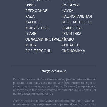
ОФИС
КУЛЬТУРА
ВЕРХОВНАЯ
НАУКА
РАДА
НАЦИОНАЛЬНАЯ
КАБИНЕТ
БЕЗОПАСНОСТЬ
МИНИСТРОВ
ОБЩЕСТВО
ГЛАВЫ
ПОЛИТИКА
ОБЛАДМИНИСТРАЦИЙ
ПРАВО
МЭРЫ
ФИНАНСЫ
ВСЕ ПЕРСОНЫ
ЭКОНОМИКА
info@slovoidilo.ua
Использование любых материалов, размещённых на сайте,
разрешается при указании ссылки (для интернет-изданий —
гиперссылки) на www.slovoidilo.ua. Ссылка (гиперссылка)
обязательна вне зависимости от полного либо частичного
использования материалов.
Аналитическая информация об обещаниях политиков и
чиновников, размещенных на портале slovoidilo.ua, а также