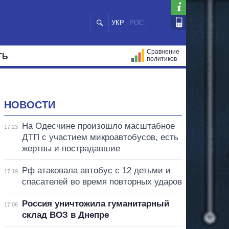
УКР
РОС
Сравнение
ТЬ
политиков
СТРАЦИЙ
МЭРЫ
ВСЕ ПЕРСОНЫ
НОВОСТИ
На Одесчине произошло масштабное
17:23
ДТП с участием микроавтобусов, есть
жертвы и пострадавшие
Рф атаковала автобус с 12 детьми и
17:19
спасателей во время повторных ударов
Россия уничтожила гуманитарный
17:06
склад ВОЗ в Днепре