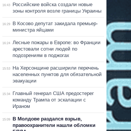
Российские войска создали новые
16:43
зоны контроля возле границы Украины
В Косово депутат закидала премьер-
16:29
министра яйцами
Лесные пожары в Европе: во Франции
16:24
арестовали сотни людей по
подозрениям в поджогах
На Херсонщине расширили перечень
15:53
населенных пунктов для обязательной
эвакуации
Главный генерал США предостерег
15:34
команду Трампа от эскалации с
Ираном
В Молдове раздался взрыв,
15:09
правоохранители нашли обломки