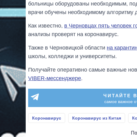
больницы оборудованы необходимым, под
врачи обучены необходимому алгоритму 
Как известно,
в Черновцах пять человек 
анализы проверят на коронавирус.
Также в Черновицкой области
на карантин
школы, колледжи и университеты.
Получайте оперативно самые важные ново
VIBER-мессенджере
.
ЧИТАЙТЕ 
самое важное о
Коронавирус
Коронавирус из Китая
К
По