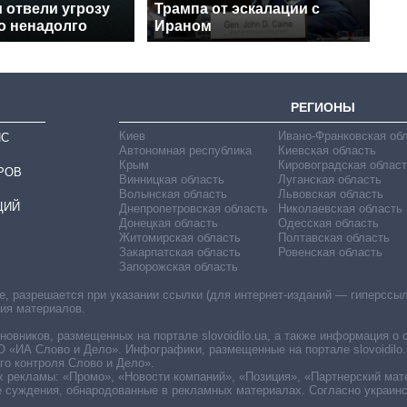
 отвели угрозу
Трампа от эскалации с
о ненадолго
Ираном
РЕГИОНЫ
Киев
Ивано-Франковская об
ИС
Автономная республика
Киевская область
Крым
Кировоградская област
РОВ
Винницкая область
Луганская область
Волынская область
Львовская область
ЦИЙ
Днепропетровская область
Николаевская область
Донецкая область
Одесская область
Житомирская область
Полтавская область
Закарпатская область
Ровенская область
Запорожская область
 разрешается при указании ссылки (для интернет-изданий — гиперссылки
ния материалов.
овников, размещенных на портале slovoidilo.ua, а также информация о 
«ИА Слово и Дело». Инфографики, размещенные на портале slovoidilo.
о контроля Слово и Дело».
х рекламы: «Промо», «Новости компаний», «Позиция», «Партнерский мат
е суждения, обнародованные в рекламных материалах. Согласно украин