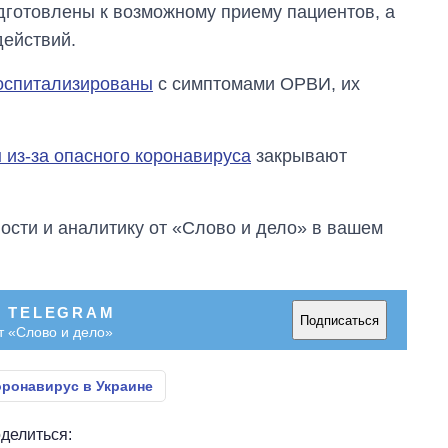
готовлены к возможному приему пациентов, а
действий.
госпитализированы
с симптомами ОРВИ, их
 из-за опасного коронавируса
закрывают
сти и аналитику от «Слово и дело» в вашем
В TELEGRAM
Подписаться
т «Слово и дело»
оронавирус в Украине
делиться: