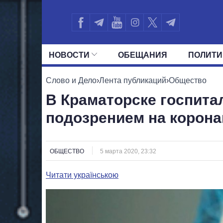
НОВОСТИ
ОБЕЩАНИЯ
ПОЛИТИ
ВСЕ ПОЛИТИКИ
ПРЕЗИДЕНТ И ОФ
Слово и Дело
›
Лента публикаций
›
Общество
В Краматорске госпита
подозрением на корона
ОБЩЕСТВО
5 марта 2020, 23:32
Читати українською