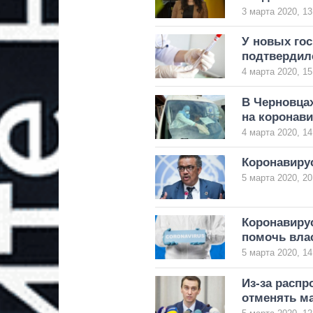
3 марта 2020, 13
У новых го
подтвердил
4 марта 2020, 15
В Черновца
на коронави
4 марта 2020, 14
Коронавирус
5 марта 2020, 20
Коронавирус
помочь вла
5 марта 2020, 14
Из-за распр
отменять м