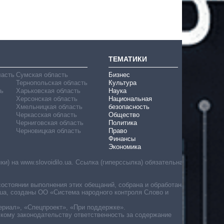
ТЕМАТИКИ
ласть
Сумская область
Бизнес
Тернопольская область
Культура
ь
Харьковская область
Наука
Херсонская область
Национальная
Хмельницкая область
безопасность
Черкасская область
Общество
Черниговская область
Политика
Черновицкая область
Право
Финансы
Экономика
) на www.slovoidilo.ua. Ссылка (гиперссылка) обязательна
состоянии выполнения этих обещаний, собрана и обработана
ua, созданы ОО «Система народного контроля Слово и
ериал», «Спецпроект», «При поддержке».
скому законодательству ответственность за содержание