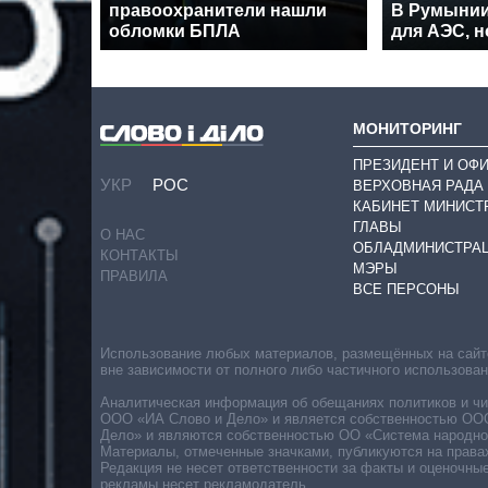
правоохранители нашли
В Румынии
обломки БПЛА
для АЭС, н
МОНИТОРИНГ
ПРЕЗИДЕНТ И ОФ
УКР
РОС
ВЕРХОВНАЯ РАДА
КАБИНЕТ МИНИСТ
ГЛАВЫ
О НАС
ОБЛАДМИНИСТРА
КОНТАКТЫ
МЭРЫ
ПРАВИЛА
ВСЕ ПЕРСОНЫ
Использование любых материалов, размещённых на сайте,
вне зависимости от полного либо частичного использова
Аналитическая информация об обещаниях политиков и чин
ООО «ИА Слово и Дело» и является собственностью ООО 
Дело» и являются собственностью ОО «Система народног
Материалы, отмеченные значками, публикуются на права
Редакция не несет ответственности за факты и оценочны
рекламы несет рекламодатель.