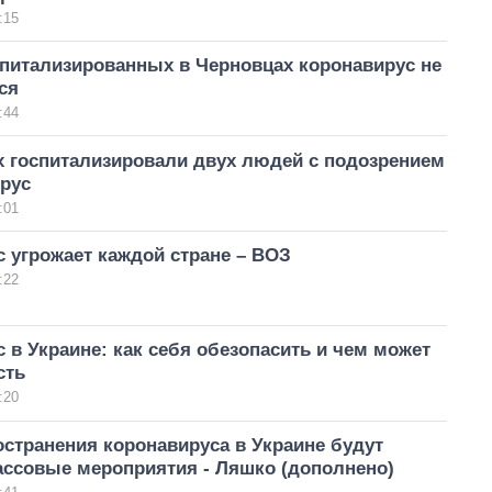
:15
спитализированных в Черновцах коронавирус не
ся
:44
х госпитализировали двух людей с подозрением
рус
:01
 угрожает каждой стране – ВОЗ
:22
 в Украине: как себя обезопасить и чем может
сть
:20
остранения коронавируса в Украине будут
ассовые мероприятия - Ляшко (дополнено)