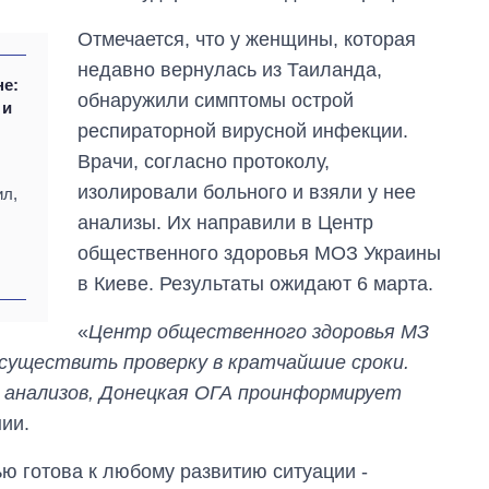
Отмечается, что у женщины, которая
недавно вернулась из Таиланда,
не:
обнаружили симптомы острой
 и
респираторной вирусной инфекции.
Врачи, согласно протоколу,
изолировали больного и взяли у нее
ил,
анализы. Их направили в Центр
общественного здоровья МОЗ Украины
в Киеве. Результаты ожидают 6 марта.
Как за 10 лет
«
Центр общественного здоровья МЗ
изменилось
существить проверку в кратчайшие сроки.
количество
поступающих в
 анализов, Донецкая ОГА проинформирует
бакалавриат,
нии.
магистратуру и
аспирантуру
ью готова к любому развитию ситуации -