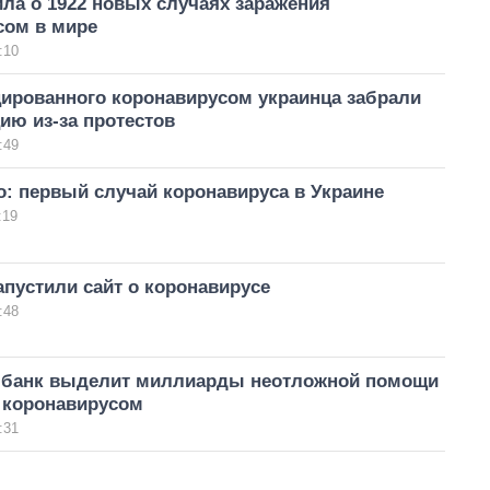
ла о 1922 новых случаях заражения
сом в мире
:10
ированного коронавирусом украинца забрали
ию из-за протестов
:49
: первый случай коронавируса в Украине
:19
апустили сайт о коронавирусе
:48
банк выделит миллиарды неотложной помощи
с коронавирусом
:31