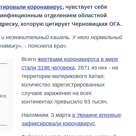
стировали коронавирус
, чувствует себя
 инфекционным отделением областной
реску, которую цитирует Черновицкая ОГА.
и незначительный кашель. У него нормальный
намику
», - пояснила врач.
Всего
жертвами коронавируса в мире
стали 3198 человека
, 2871 из них - на
территории материкового Китая;
количество зарегистрированных
случаев заражения на всех
Все,
континентах превысило 93 тысяч.
Как выросли
тарифы на
Напомним, 3 марта
в Украине впервые
холодную воду в
городах Украины
зафиксировали коронавирус
.
на начало августа