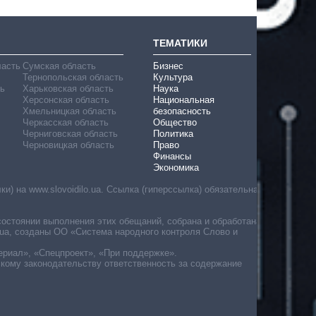
ТЕМАТИКИ
ласть
Сумская область
Бизнес
Тернопольская область
Культура
ь
Харьковская область
Наука
Херсонская область
Национальная
Хмельницкая область
безопасность
Черкасская область
Общество
Черниговская область
Политика
Черновицкая область
Право
Финансы
Экономика
) на www.slovoidilo.ua. Ссылка (гиперссылка) обязательна
состоянии выполнения этих обещаний, собрана и обработана
ua, созданы ОО «Система народного контроля Слово и
ериал», «Спецпроект», «При поддержке».
скому законодательству ответственность за содержание