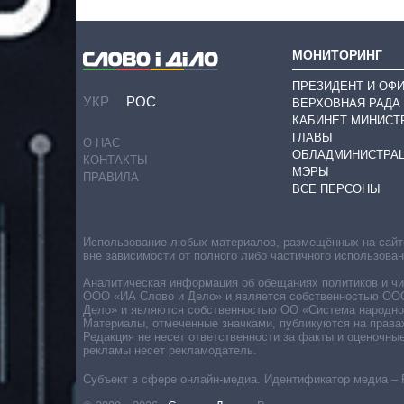
МОНИТОРИНГ
ПРЕЗИДЕНТ И ОФ
УКР
РОС
ВЕРХОВНАЯ РАДА
КАБИНЕТ МИНИСТ
ГЛАВЫ
О НАС
ОБЛАДМИНИСТРА
КОНТАКТЫ
МЭРЫ
ПРАВИЛА
ВСЕ ПЕРСОНЫ
Использование любых материалов, размещённых на сайте,
вне зависимости от полного либо частичного использова
Аналитическая информация об обещаниях политиков и чин
ООО «ИА Слово и Дело» и является собственностью ООО 
Дело» и являются собственностью ОО «Система народног
Материалы, отмеченные значками, публикуются на права
Редакция не несет ответственности за факты и оценочны
рекламы несет рекламодатель.
Субъект в сфере онлайн-медиа. Идентификатор медиа – 