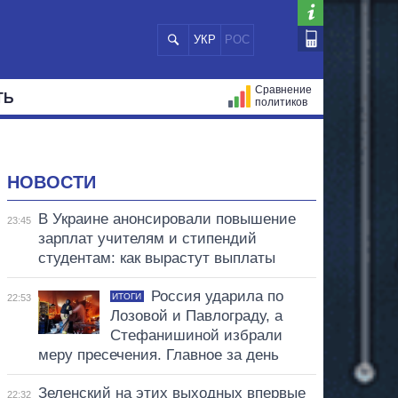
УКР
РОС
Сравнение
ТЬ
политиков
СТРАЦИЙ
МЭРЫ
ВСЕ ПЕРСОНЫ
НОВОСТИ
В Украине анонсировали повышение
23:45
зарплат учителям и стипендий
студентам: как вырастут выплаты
Россия ударила по
ИТОГИ
22:53
Лозовой и Павлограду, а
Стефанишиной избрали
меру пресечения. Главное за день
Зеленский на этих выходных впервые
22:32