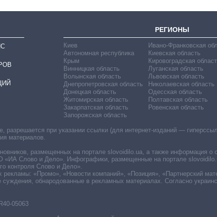
РЕГИОНЫ
Киев
Ивано-Франковская об
ИС
Автономная республика
Киевская область
Крым
Кировоградская област
РОВ
Винницкая область
Луганская область
Волынская область
Львовская область
ЦИЙ
Днепропетровская область
Николаевская область
Донецкая область
Одесская область
Житомирская область
Полтавская область
Закарпатская область
Ровенская область
Запорожская область
 разрешается при указании ссылки (для интернет-изданий — гиперссылки
ния материалов.
овников, размещенных на портале slovoidilo.ua, а также информация о 
«ИА Слово и Дело». Инфографики, размещенные на портале slovoidilo.
о контроля Слово и Дело».
х рекламы: «Промо», «Новости компаний», «Позиция», «Партнерский мат
е суждения, обнародованные в рекламных материалах. Согласно украин
R40-05063