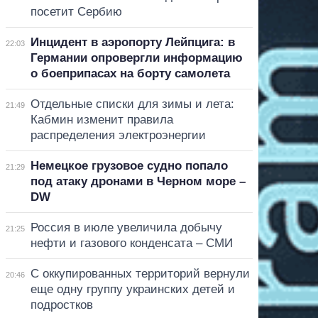
посетит Сербию
Инцидент в аэропорту Лейпцига: в
22:03
Германии опровергли информацию
о боеприпасах на борту самолета
Отдельные списки для зимы и лета:
21:49
Кабмин изменит правила
распределения электроэнергии
Немецкое грузовое судно попало
21:29
под атаку дронами в Черном море –
DW
Россия в июле увеличила добычу
21:25
нефти и газового конденсата – СМИ
С оккупированных территорий вернули
20:46
еще одну группу украинских детей и
подростков