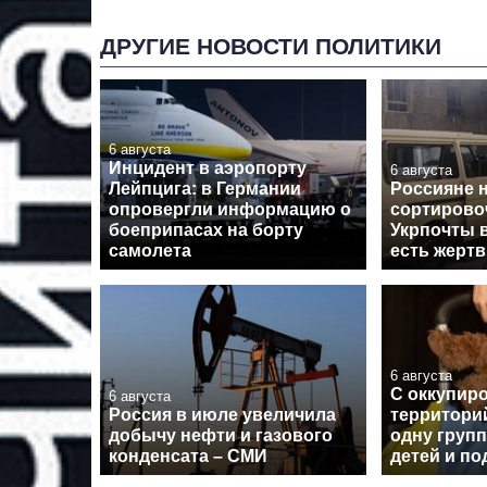
ДРУГИЕ НОВОСТИ ПОЛИТИКИ
6 августа
Инцидент в аэропорту
6 августа
Лейпцига: в Германии
Россияне 
опровергли информацию о
сортирово
боеприпасах на борту
Укрпочты 
самолета
есть жерт
6 августа
С оккупир
6 августа
Россия в июле увеличила
территори
добычу нефти и газового
одну групп
конденсата – СМИ
детей и по