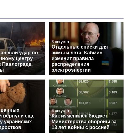
6 августа
Отдельные списки для
нанесли удар по
зимы и лета: Кабмин
чному центру
изменит правила
в Павлограде,
распределения
вы
электроэнергии
ованных
6 августа
й вернули еще
Как изменился бюджет
у украинских
Министерства обороны за
дростков
13 лет войны с россией