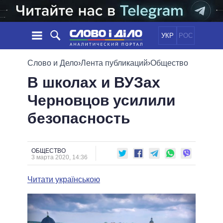
УКР
РОС
НОВОСТИ
Слово и Дело
›
Лента публикаций
›
Общество
В школах и ВУЗах
ОБЕЩАНИЯ
ЛЕНТА
ПОЛИТИКА
Черновцов усилили
СОБЫТИЯ
ЭКОНОМИКА
ПОЛИТИКИ
безопасность
СТАТЬИ
ОБЩЕСТВО
ИНФОГРАФИКА
МНЕНИЯ
МИР
ВСЕ ПОЛИТИКИ
ОБЗОРЫ
ПРЕЗИДЕНТ И ОФИС
ВИДЕО
ОБЩЕСТВО
ДАЙДЖЕСТЫ
3 марта 2020, 14:36
ВЕРХОВНАЯ РАДА
ПОДДЕРЖАТЬ
КАБИНЕТ МИНИСТРОВ
Читати українською
ГЛАВЫ ОБЛАДМИНИСТРАЦИЙ
СРАВНЕНИЕ ПОЛИТИКОВ
МЭРЫ
ВСЕ ПЕРСОНЫ