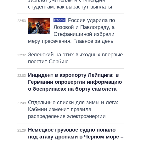
студентам: как вырастут выплаты
Россия ударила по
ИТОГИ
22:53
Лозовой и Павлограду, а
Стефанишиной избрали
меру пресечения. Главное за день
Зеленский на этих выходных впервые
22:32
посетит Сербию
Инцидент в аэропорту Лейпцига: в
22:03
Германии опровергли информацию
о боеприпасах на борту самолета
Отдельные списки для зимы и лета:
21:49
Кабмин изменит правила
распределения электроэнергии
Немецкое грузовое судно попало
21:29
под атаку дронами в Черном море –