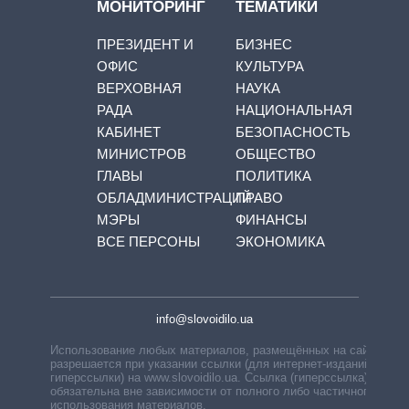
МОНИТОРИНГ
ТЕМАТИКИ
ПРЕЗИДЕНТ И
БИЗНЕС
ОФИС
КУЛЬТУРА
ВЕРХОВНАЯ
НАУКА
РАДА
НАЦИОНАЛЬНАЯ
КАБИНЕТ
БЕЗОПАСНОСТЬ
МИНИСТРОВ
ОБЩЕСТВО
ГЛАВЫ
ПОЛИТИКА
ОБЛАДМИНИСТРАЦИЙ
ПРАВО
МЭРЫ
ФИНАНСЫ
ВСЕ ПЕРСОНЫ
ЭКОНОМИКА
info@slovoidilo.ua
Использование любых материалов, размещённых на сайте,
разрешается при указании ссылки (для интернет-изданий —
гиперссылки) на www.slovoidilo.ua. Ссылка (гиперссылка)
обязательна вне зависимости от полного либо частичного
использования материалов.