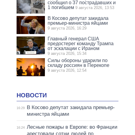
сообщил о 37 пострадавших и
1 погибшем
9 августа 2026, 13:53
В Косово депутат закидала
премьер-министра яйцами
9 августа 2026, 16:29
Главный генерал США
предостерег команду Трампа
от эскалации с Ираном
9 августа 2026, 15:34
Силы обороны ударили по
складу россиян в Перекопе
9 августа 2026, 12:54
НОВОСТИ
В Косово депутат закидала премьер-
16:29
министра яйцами
Лесные пожары в Европе: во Франции
16:24
арестовали сотни людей по