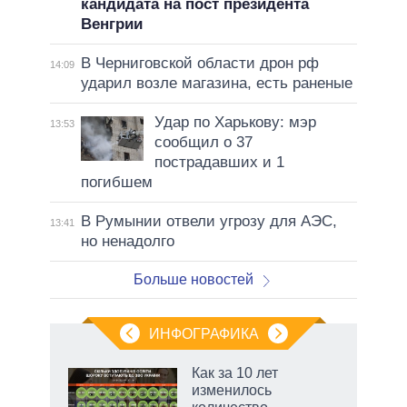
кандидата на пост президента
Венгрии
В Черниговской области дрон рф
14:09
ударил возле магазина, есть раненые
Удар по Харькову: мэр
13:53
сообщил о 37
пострадавших и 1
погибшем
В Румынии отвели угрозу для АЭС,
13:41
но ненадолго
Больше новостей
ИНФОГРАФИКА
 как
Как за 10 лет
чипы
изменилось