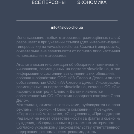
ВСЕ ПЕРСОНЫ
ЭКОНОМИКА
info@slovoidilo.ua
Использование любых материалов, размещённых на сайте,
разрешается при указании ссылки (для интернет-изданий —
гиперссылки) на www.slovoidilo.ua. Ссылка (гиперссылка)
обязательна вне зависимости от полного либо частичного
использования материалов.
Аналитическая информация об обещаниях политиков и
чиновников, размещенных на портале slovoidilo.ua, а также
информация о состоянии выполнения этих обещаний,
собрана и обработана ООО «ИА Слово и Дело» и является
собственностью ООО «ИА Слово и Дело». Инфографики,
размещенные на портале slovoidilo.ua, созданы ОО «Система
народного контроля Слово и Дело» и являются
собственностью ОО «Система народного контроля Слово и
Дело».
Материалы, отмеченные значками, публикуются на правах
рекламы: «Промо», «Новости компаний», «Позиция»,
«Партнерский материал», «Спецпроект», «При поддержке».
Редакция не несет ответственности за факты и оценочные
суждения, обнародованные в рекламных материалах.
Согласно украинскому законодательству ответственность за
содержание рекламы несет рекламодатель.