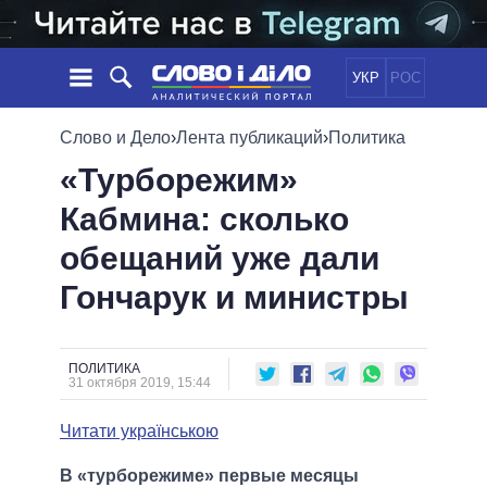
УКР
РОС
НОВОСТИ
Слово и Дело
›
Лента публикаций
›
Политика
«Турборежим»
ОБЕЩАНИЯ
ЛЕНТА
ПОЛИТИКА
Кабмина: сколько
СОБЫТИЯ
ЭКОНОМИКА
ПОЛИТИКИ
обещаний уже дали
СТАТЬИ
ОБЩЕСТВО
ИНФОГРАФИКА
МНЕНИЯ
МИР
ВСЕ ПОЛИТИКИ
Гончарук и министры
ОБЗОРЫ
ПРЕЗИДЕНТ И ОФИС
ВИДЕО
ДАЙДЖЕСТЫ
ВЕРХОВНАЯ РАДА
ПОЛИТИКА
ПОДДЕРЖАТЬ
КАБИНЕТ МИНИСТРОВ
31 октября 2019, 15:44
ГЛАВЫ ОБЛАДМИНИСТРАЦИЙ
СРАВНЕНИЕ ПОЛИТИКОВ
Читати українською
МЭРЫ
ВСЕ ПЕРСОНЫ
В «турборежиме» первые месяцы