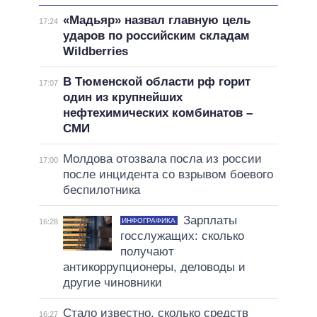
«Мадьяр» назвал главную цель
17:24
ударов по российским складам
Wildberries
В Тюменской области рф горит
17:07
один из крупнейших
нефтехимических комбинатов –
СМИ
Молдова отозвала посла из россии
17:00
после инцидента со взрывом боевого
беспилотника
Зарплаты
ИНФОГРАФИКА
16:28
госслужащих: сколько
получают
антикоррупционеры, деловоды и
другие чиновники
Стало известно, сколько средств
16:27