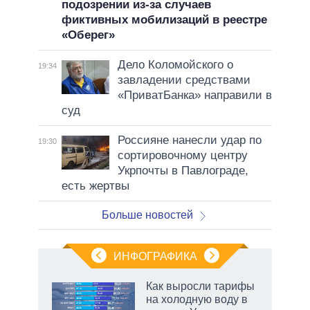
подозрении из-за случаев
фиктивных мобилизаций в реестре
«Оберег»
Дело Коломойского о
19:34
завладении средствами
«ПриватБанка» направили в
суд
Россияне нанесли удар по
19:30
сортировочному центру
Укрпочты в Павлограде,
есть жертвы
Больше новостей
ИНФОГРАФИКА
Как выросли тарифы
о
на холодную воду в