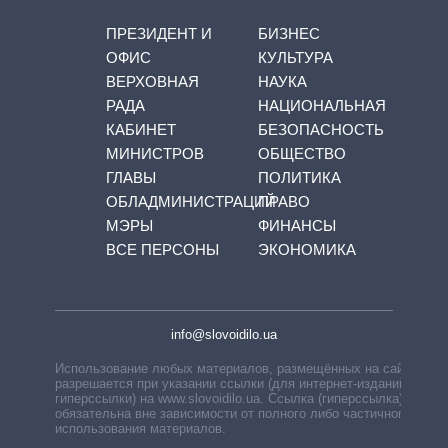
ПРЕЗИДЕНТ И
БИЗНЕС
ОФИС
КУЛЬТУРА
ВЕРХОВНАЯ
НАУКА
РАДА
НАЦИОНАЛЬНАЯ
КАБИНЕТ
БЕЗОПАСНОСТЬ
МИНИСТРОВ
ОБЩЕСТВО
ГЛАВЫ
ПОЛИТИКА
ОБЛАДМИНИСТРАЦИЙ
ПРАВО
МЭРЫ
ФИНАНСЫ
ВСЕ ПЕРСОНЫ
ЭКОНОМИКА
info@slovoidilo.ua
Использование любых материалов, размещённых на сайте,
разрешается при указании ссылки (для интернет-изданий —
гиперссылки) на www.slovoidilo.ua. Ссылка (гиперссылка)
обязательна вне зависимости от полного либо частичного
использования материалов.