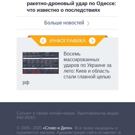
ракетно-дроновый удар по Одессе:
что известно о последствиях
Больше новостей
ИНФОГРАФИКА
 как
Восемь
чипы
массированных
ды и
ударов по Украине за
т на
лето: Киев и область
стали главной целью
рф
маги
Субъект в сфере онлайн-медиа. Идентификатор медиа –
R40-05063
© 2009—2026
«Слово и Дело»
.
Все права защищены и
охраняются законом. Администрация сайта оставляет за