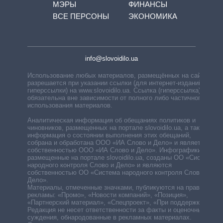
МЭРЫ
ФИНАНСЫ
ВСЕ ПЕРСОНЫ
ЭКОНОМИКА
info@slovoidilo.ua
Использование любых материалов, размещённых на сайте,
разрешается при указании ссылки (для интернет-изданий —
гиперссылки) на www.slovoidilo.ua. Ссылка (гиперссылка)
обязательна вне зависимости от полного либо частичного
использования материалов.
Аналитическая информация об обещаниях политиков и
чиновников, размещенных на портале slovoidilo.ua, а также
информация о состоянии выполнения этих обещаний,
собрана и обработана ООО «ИА Слово и Дело» и является
собственностью ООО «ИА Слово и Дело». Инфографики,
размещенные на портале slovoidilo.ua, созданы ОО «Система
народного контроля Слово и Дело» и являются
собственностью ОО «Система народного контроля Слово и
Дело».
Материалы, отмеченные значками, публикуются на правах
рекламы: «Промо», «Новости компаний», «Позиция»,
«Партнерский материал», «Спецпроект», «При поддержке».
Редакция не несет ответственности за факты и оценочные
суждения, обнародованные в рекламных материалах.