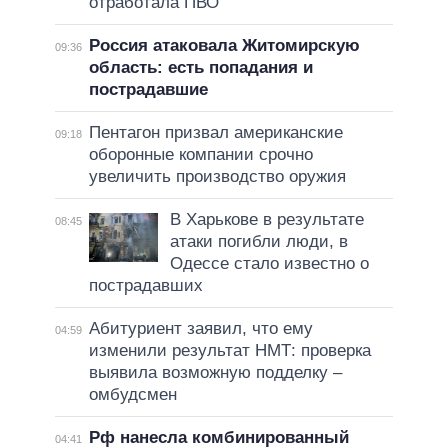
отработала ПВО
Россия атаковала Житомирскую
09:36
область: есть попадания и
пострадавшие
Пентагон призвал американские
09:18
оборонные компании срочно
увеличить производство оружия
В Харькове в результате
08:45
атаки погибли люди, в
Одессе стало известно о
пострадавших
Абитуриент заявил, что ему
04:59
изменили результат НМТ: проверка
выявила возможную подделку –
омбудсмен
Рф нанесла комбинированный
04:41