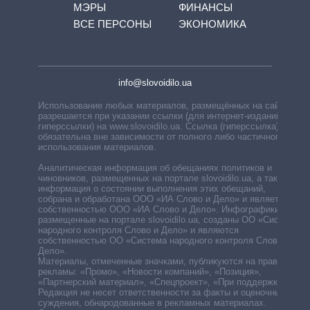
МЭРЫ
ФИНАНСЫ
ВСЕ ПЕРСОНЫ
ЭКОНОМИКА
info@slovoidilo.ua
Использование любых материалов, размещённых на сайте,
разрешается при указании ссылки (для интернет-изданий —
гиперссылки) на www.slovoidilo.ua. Ссылка (гиперссылка)
обязательна вне зависимости от полного либо частичного
использования материалов.
Аналитическая информация об обещаниях политиков и
чиновников, размещенных на портале slovoidilo.ua, а также
информация о состоянии выполнения этих обещаний,
собрана и обработана ООО «ИА Слово и Дело» и является
собственностью ООО «ИА Слово и Дело». Инфографики,
размещенные на портале slovoidilo.ua, созданы ОО «Система
народного контроля Слово и Дело» и являются
собственностью ОО «Система народного контроля Слово и
Дело».
Материалы, отмеченные значками, публикуются на правах
рекламы: «Промо», «Новости компаний», «Позиция»,
«Партнерский материал», «Спецпроект», «При поддержке».
Редакция не несет ответственности за факты и оценочные
суждения, обнародованные в рекламных материалах.