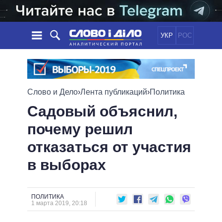
УКР
РОС
НОВОСТИ
ОБЕЩАНИЯ
ЛЕНТА
ПОЛИТИКА
Слово и Дело
›
Лента публикаций
›
Политика
СОБЫТИЯ
ЭКОНОМИКА
ПОЛИТИКИ
Садовый объяснил,
СТАТЬИ
ОБЩЕСТВО
почему решил
ИНФОГРАФИКА
МНЕНИЯ
МИР
ВСЕ ПОЛИТИКИ
отказаться от участия
ОБЗОРЫ
ПРЕЗИДЕНТ И ОФИС
ВИДЕО
ДАЙДЖЕСТЫ
ВЕРХОВНАЯ РАДА
в выборах
ПОДДЕРЖАТЬ
КАБИНЕТ МИНИСТРОВ
ГЛАВЫ ОБЛАДМИНИСТРАЦИЙ
СРАВНЕНИЕ ПОЛИТИКОВ
ПОЛИТИКА
МЭРЫ
1 марта 2019, 20:18
ВСЕ ПЕРСОНЫ