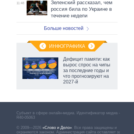
Зеленский рассказал, чем
11:48
россия била по Украине в
течение недели
Больше новостей
ИНФОГРАФИКА
Дефицит памяти: как
вырос спрос на чипы
за последние годы и
что прогнозируют на
2027-й
Субъект в сфере онлайн-медиа. Идентификатор медиа –
R40-05063
© 2009—2026
«Слово и Дело»
.
Все права защищены и
охраняются законом. Администрация сайта оставляет за