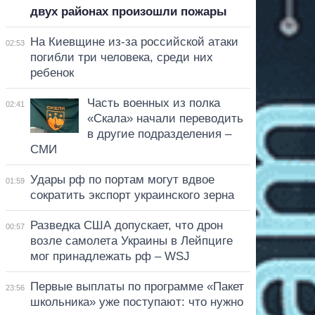
двух районах произошли пожары
На Киевщине из-за российской атаки
02:53
погибли три человека, среди них
ребенок
Часть военных из полка
02:41
«Скала» начали переводить
в другие подразделения –
СМИ
Удары рф по портам могут вдвое
01:59
сократить экспорт украинского зерна
Разведка США допускает, что дрон
00:57
возле самолета Украины в Лейпциге
мог принадлежать рф – WSJ
Первые выплаты по программе «Пакет
23:56
школьника» уже поступают: что нужно