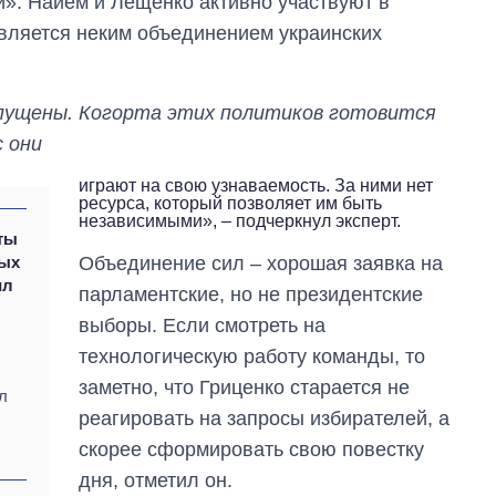
и». Найем и Лещенко активно участвуют в
руководителя СВР
является неким объединением украинских
апущены. Когорта этих политиков готовится
с они
играют на свою узнаваемость. За ними нет
ресурса, который позволяет им быть
независимыми»
, – подчеркнул эксперт.
ты
ных
Объединение сил – хорошая заявка на
ил
парламентские, но не президентские
выборы. Если смотреть на
технологическую работу команды, то
заметно, что Гриценко старается не
л
реагировать на запросы избирателей, а
скорее сформировать свою повестку
дня, отметил он.