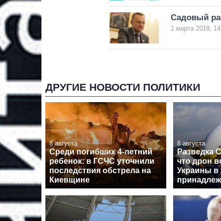
Садовый рас
1 марта 2019, 14
ДРУГИЕ НОВОСТИ ПОЛИТИКИ
8 августа
8 августа
Среди погибших 4-летний
Разведка 
ребенок: в ГСЧС уточнили
что дрон в
последствия обстрела на
Украины в
Киевщине
принадлеж