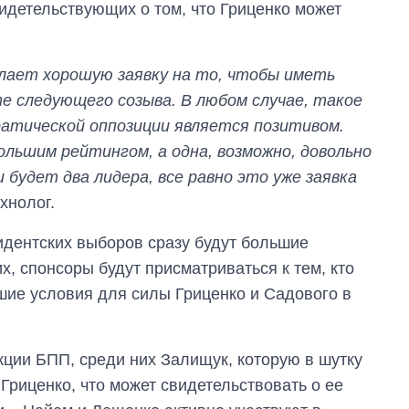
идетельствующих о том, что Гриценко может
елает хорошую заявку на то, чтобы иметь
 следующего созыва. В любом случае, такое
ратической оппозиции является позитивом.
ольшим рейтингом, а одна, возможно, довольно
 будет два лидера, все равно это уже заявка
хнолог.
зидентских выборов сразу будут большие
, спонсоры будут присматриваться к тем, кто
ошие условия для силы Гриценко и Садового в
От 1 месяца – до 5
кции БПП, среди них Залищук, которую в шутку
лет: кто и как долго
Гриценко, что может свидетельствовать о ее
занимал
должность