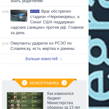
знать родителям
Враг обстрелял
ИТОГИ
23:09
стадион «Черноморец», а
Сенат США поддержал
«адские санкции» против рф. Главное
за день
Оккупанты ударили из РСЗО по
22:29
Славянску, есть жертва и ранены
Больше новостей
ИНФОГРАФИКА
Как изменился
бюджет
Министерства
обороны за 13 лет