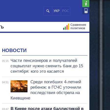
УКР
РОС
Сравнение
ТЬ
политиков
СТРАЦИЙ
МЭРЫ
ВСЕ ПЕРСОНЫ
НОВОСТИ
Части пенсионеров и получателей
05:15
соцвыплат нужно сменить банк до 15
сентября: кого это касается
Среди погибших 4-летний
04:51
ребенок: в ГСЧС уточнили
последствия обстрела на
Киевщине
В Киеве после атаки баллистикой в
03:47