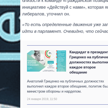
близости к команде «Гражданской позици
инициативе «Действуй с нами», которая 
либералов, уточнил он.
«То есть определенные движения уже з
идти в парламент. Очевидно, что сейча
Кандидат в президен
Гриценко на публич
должностях выполн
каждое второе
обещание
Анатолий Гриценко на публичных должностях
выполнил каждое второе обещание, политик бы
министром обороны и нардепом.
24 января 2019, 11:50