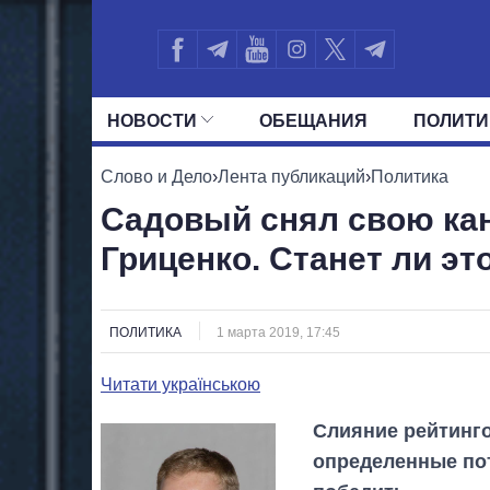
НОВОСТИ
ОБЕЩАНИЯ
ПОЛИТИ
ВСЕ ПОЛИТИКИ
ПРЕЗИДЕНТ И ОФ
Слово и Дело
›
Лента публикаций
›
Политика
Садовый снял свою кан
Гриценко. Станет ли эт
ПОЛИТИКА
1 марта 2019, 17:45
Читати українською
Слияние рейтинго
определенные пот