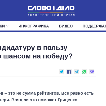
КИ
ИНФОГРАФИКА
ВИДЕО
ПОДДЕРЖА
ИС
ЛЕНТА
ВЕРХОВНАЯ РАДА
СОБЫТИЯ
СТАТЬИ
КАБИНЕТ МИНИСТРОВ
МНЕНИЯ
ОБЗОРЫ
ГЛАВЫ ОБЛАДМИНИ
ДАЙДЖЕСТЫ
дидатуру в пользу
ПОЛИТИКА
ДЕПУТАТЫ
ЭКОНОМИКА
КОМИТЕТЫ
ФРАКЦИИ
ОБЩЕСТВО
ОКРУГА
МИР
о шансом на победу?
в – это не сумма рейтингов. Все равно есть
ери. Вряд ли это поможет Гриценко