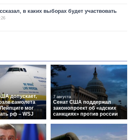
сказал, в каких выборах будет участвовать
:26
США допускает,
7 августа
озле самолета
Сенат США поддержал
 Лейпциге мог
законопроект об «адских
ать рф – WSJ
санкциях» против россии