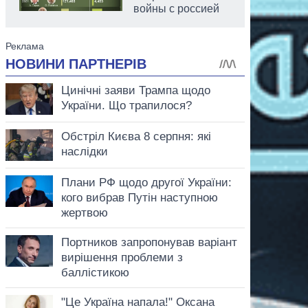
войны с россией
аспирант