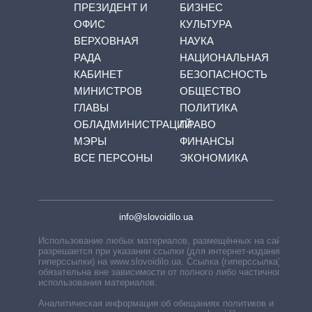
ПРЕЗИДЕНТ И
БИЗНЕС
ОФИС
КУЛЬТУРА
ВЕРХОВНАЯ
НАУКА
РАДА
НАЦИОНАЛЬНАЯ
КАБИНЕТ
БЕЗОПАСНОСТЬ
МИНИСТРОВ
ОБЩЕСТВО
ГЛАВЫ
ПОЛИТИКА
ОБЛАДМИНИСТРАЦИЙ
ПРАВО
МЭРЫ
ФИНАНСЫ
ВСЕ ПЕРСОНЫ
ЭКОНОМИКА
info@slovoidilo.ua
Использование любых материалов, размещённых на сайте,
разрешается при указании ссылки (для интернет-изданий —
гиперссылки) на www.slovoidilo.ua. Ссылка (гиперссылка)
обязательна вне зависимости от полного либо частичного
использования материалов.
Аналитическая информация об обещаниях политиков и