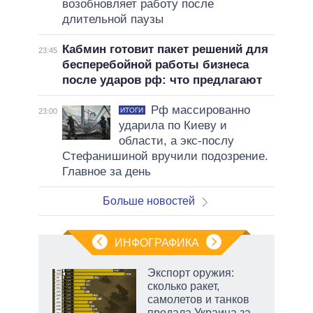
возобновляет работу после
длительной паузы
Кабмин готовит пакет решений для
23:45
бесперебойной работы бизнеса
после ударов рф: что предлагают
Рф массированно
ИТОГИ
23:00
ударила по Киеву и
области, а экс-послу
Стефанишиной вручили подозрение.
Главное за день
Больше новостей
ИНФОГРАФИКА
еля
Экспорт оружия:
сколько ракет,
самолетов и танков
продала Украина за