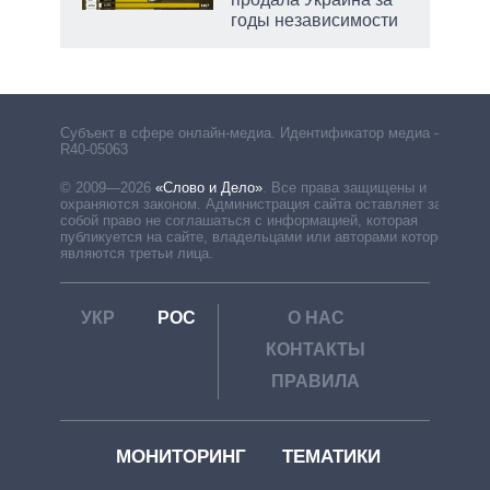
годы независимости
Субъект в сфере онлайн-медиа. Идентификатор медиа –
R40-05063
© 2009—2026
«Слово и Дело»
.
Все права защищены и
охраняются законом. Администрация сайта оставляет за
собой право не соглашаться с информацией, которая
публикуется на сайте, владельцами или авторами которой
являются третьи лица.
УКР
РОС
О НАС
КОНТАКТЫ
ПРАВИЛА
МОНИТОРИНГ
ТЕМАТИКИ