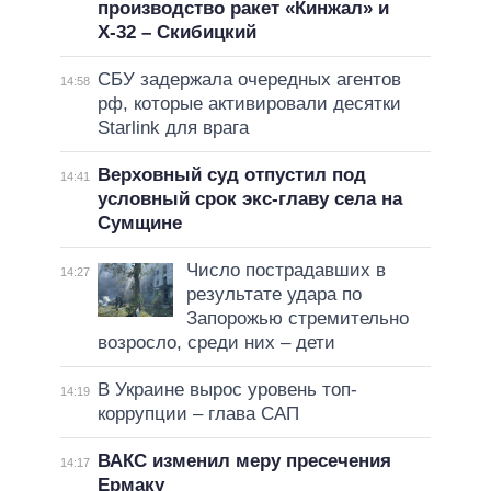
производство ракет «Кинжал» и
Х-32 – Скибицкий
СБУ задержала очередных агентов
14:58
рф, которые активировали десятки
Starlink для врага
Верховный суд отпустил под
14:41
условный срок экс-главу села на
Сумщине
Число пострадавших в
14:27
результате удара по
Запорожью стремительно
возросло, среди них – дети
В Украине вырос уровень топ-
14:19
коррупции – глава САП
ВАКС изменил меру пресечения
14:17
Ермаку