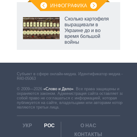
ИНФОГРАФИКА
Сколько картофеля
выращивали в
Украине до и во
время большой
войны
рф
Субъект в сфере онлайн-медиа. Идентификатор медиа –
R40-05063
© 2009—2026
«Слово и Дело»
.
Все права защищены и
охраняются законом. Администрация сайта оставляет за
собой право не соглашаться с информацией, которая
публикуется на сайте, владельцами или авторами которой
являются третьи лица.
УКР
РОС
О НАС
КОНТАКТЫ