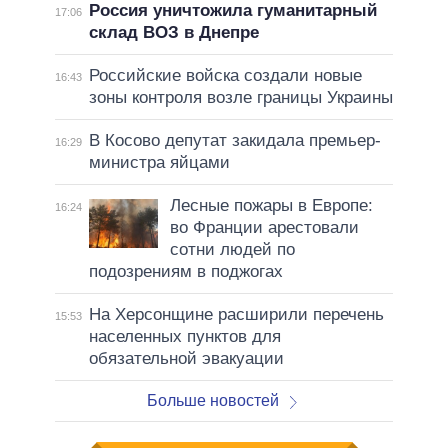
Россия уничтожила гуманитарный
17:06
склад ВОЗ в Днепре
Российские войска создали новые
16:43
зоны контроля возле границы Украины
В Косово депутат закидала премьер-
16:29
министра яйцами
Лесные пожары в Европе:
16:24
во Франции арестовали
сотни людей по
подозрениям в поджогах
На Херсонщине расширили перечень
15:53
населенных пунктов для
обязательной эвакуации
Больше новостей