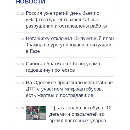
НОВОСТИ
Россия уже третий день бьет по
19:12
«Нафтогазу»: есть масштабные
разрушения и остановлены работы
Нетаньяху отклонил 15-пунктный план
18:24
Трампа по урегулированию ситуации
в Газе
Сибига обратился к белорусам в
17:56
годовщину протестов
На Одесчине произошло масштабное
17:23
ДТП с участием микроавтобусов,
есть жертвы и пострадавшие
Рф атаковала автобус с 12
17:19
детьми и спасателей во
время повторных ударов