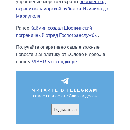
управление морской охраны
возьмет под
охрану весь морской рубеж от Измаила до
Мариуполя.
Ранее
Кабмин создал Шосткинский
пограничный отряд Госпогранслужбы
.
Получайте оперативно самые важные
новости и аналитику от «Слово и дело» в
вашем
VIBER-мессенджере
.
ЧИТАЙТЕ В TELEGRAM
самое важное от «Слово и дело»
Подписаться