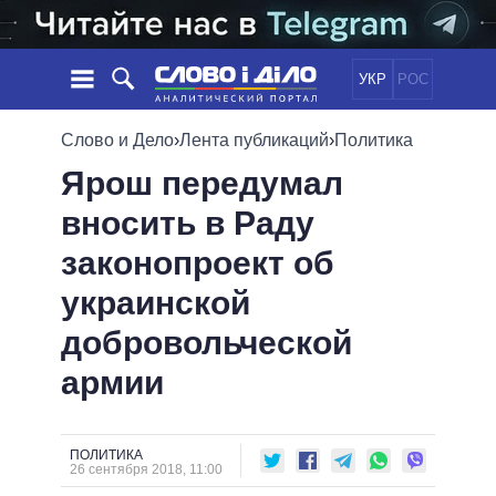
УКР
РОС
НОВОСТИ
Слово и Дело
›
Лента публикаций
›
Политика
Ярош передумал
ОБЕЩАНИЯ
ЛЕНТА
ПОЛИТИКА
вносить в Раду
СОБЫТИЯ
ЭКОНОМИКА
ПОЛИТИКИ
законопроект об
СТАТЬИ
ОБЩЕСТВО
ИНФОГРАФИКА
МНЕНИЯ
МИР
ВСЕ ПОЛИТИКИ
украинской
ОБЗОРЫ
ПРЕЗИДЕНТ И ОФИС
добровольческой
ВИДЕО
ДАЙДЖЕСТЫ
ВЕРХОВНАЯ РАДА
армии
ПОДДЕРЖАТЬ
КАБИНЕТ МИНИСТРОВ
ГЛАВЫ ОБЛАДМИНИСТРАЦИЙ
СРАВНЕНИЕ ПОЛИТИКОВ
МЭРЫ
ПОЛИТИКА
26 сентября 2018, 11:00
ВСЕ ПЕРСОНЫ