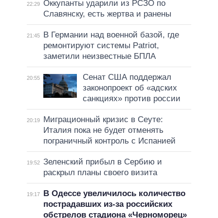
Оккупанты ударили из РСЗО по
22:29
Славянску, есть жертва и ранены
В Германии над военной базой, где
21:45
ремонтируют системы Patriot,
заметили неизвестные БПЛА
Сенат США поддержал
20:55
законопроект об «адских
санкциях» против россии
Миграционный кризис в Сеуте:
20:19
Италия пока не будет отменять
пограничный контроль с Испанией
Зеленский прибыл в Сербию и
19:52
раскрыл планы своего визита
В Одессе увеличилось количество
19:17
пострадавших из-за российских
обстрелов стадиона «Черноморец»