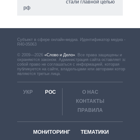
стали главной целью
рф
Субъект в сфере онлайн-медиа. Идентификатор медиа –
R40-05063
© 2009—2026
«Слово и Дело»
.
Все права защищены и
охраняются законом. Администрация сайта оставляет за
собой право не соглашаться с информацией, которая
публикуется на сайте, владельцами или авторами которой
являются третьи лица.
УКР
РОС
О НАС
КОНТАКТЫ
ПРАВИЛА
МОНИТОРИНГ
ТЕМАТИКИ