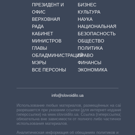
ПРЕЗИДЕНТ И
БИЗНЕС
ОФИС
КУЛЬТУРА
ВЕРХОВНАЯ
НАУКА
РАДА
НАЦИОНАЛЬНАЯ
КАБИНЕТ
БЕЗОПАСНОСТЬ
МИНИСТРОВ
ОБЩЕСТВО
ГЛАВЫ
ПОЛИТИКА
ОБЛАДМИНИСТРАЦИЙ
ПРАВО
МЭРЫ
ФИНАНСЫ
ВСЕ ПЕРСОНЫ
ЭКОНОМИКА
info@slovoidilo.ua
Использование любых материалов, размещённых на сайте,
разрешается при указании ссылки (для интернет-изданий —
гиперссылки) на www.slovoidilo.ua. Ссылка (гиперссылка)
обязательна вне зависимости от полного либо частичного
использования материалов.
Аналитическая информация об обещаниях политиков и