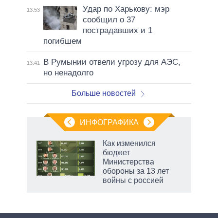
Удар по Харькову: мэр
13:53
сообщил о 37
пострадавших и 1
погибшем
В Румынии отвели угрозу для АЭС,
13:41
но ненадолго
Больше новостей
ИНФОГРАФИКА
Как изменился
бюджет
не за
Министерства
асть
обороны за 13 лет
елью
войны с россией