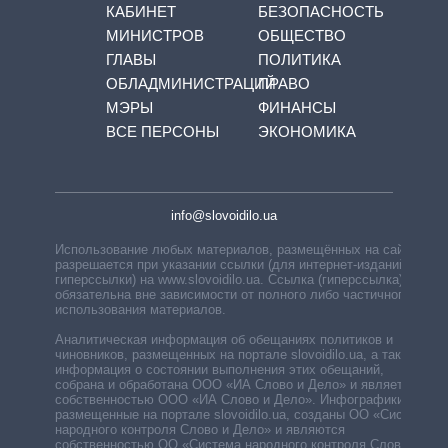
КАБИНЕТ
БЕЗОПАСНОСТЬ
МИНИСТРОВ
ОБЩЕСТВО
ГЛАВЫ
ПОЛИТИКА
ОБЛАДМИНИСТРАЦИЙ
ПРАВО
МЭРЫ
ФИНАНСЫ
ВСЕ ПЕРСОНЫ
ЭКОНОМИКА
info@slovoidilo.ua
Использование любых материалов, размещённых на сайте,
разрешается при указании ссылки (для интернет-изданий —
гиперссылки) на www.slovoidilo.ua. Ссылка (гиперссылка)
обязательна вне зависимости от полного либо частичного
использования материалов.
Аналитическая информация об обещаниях политиков и
чиновников, размещенных на портале slovoidilo.ua, а также
информация о состоянии выполнения этих обещаний,
собрана и обработана ООО «ИА Слово и Дело» и является
собственностью ООО «ИА Слово и Дело». Инфографики,
размещенные на портале slovoidilo.ua, созданы ОО «Система
народного контроля Слово и Дело» и являются
собственностью ОО «Система народного контроля Слово и