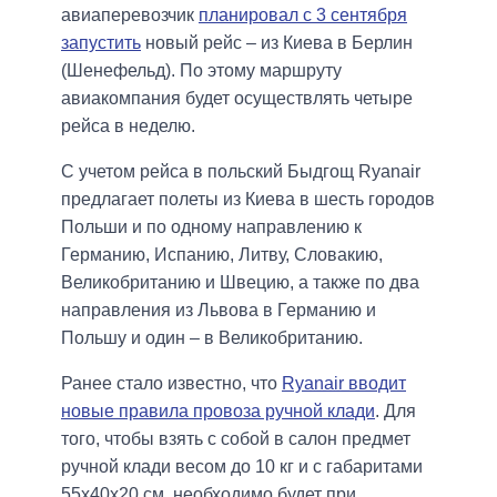
авиаперевозчик
планировал с 3 сентября
запустить
новый рейс – из Киева в Берлин
(Шенефельд). По этому маршруту
авиакомпания будет осуществлять четыре
рейса в неделю.
С учетом рейса в польский Быдгощ Ryanair
предлагает полеты из Киева в шесть городов
Польши и по одному направлению к
Германию, Испанию, Литву, Словакию,
Великобританию и Швецию, а также по два
направления из Львова в Германию и
Польшу и один – в Великобританию.
Ранее стало известно, что
Ryanair вводит
новые правила провоза ручной клади
. Для
того, чтобы взять с собой в салон предмет
ручной клади весом до 10 кг и с габаритами
55х40х20 см, необходимо будет при