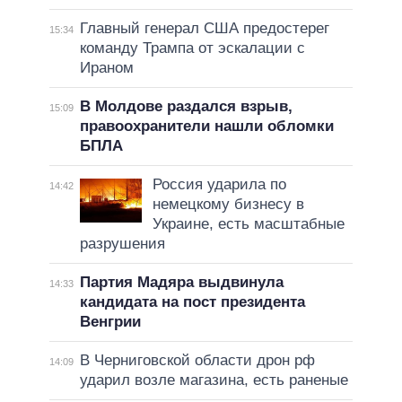
Главный генерал США предостерег
15:34
команду Трампа от эскалации с
Ираном
В Молдове раздался взрыв,
15:09
правоохранители нашли обломки
БПЛА
Россия ударила по
14:42
немецкому бизнесу в
Украине, есть масштабные
разрушения
Партия Мадяра выдвинула
14:33
кандидата на пост президента
Венгрии
В Черниговской области дрон рф
14:09
ударил возле магазина, есть раненые