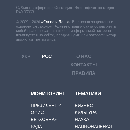
Субъект в сфере онлайн-медиа. Идентификатор медиа –
R40-05063
© 2009—2026
«Слово и Дело»
.
Все права защищены и
охраняются законом. Администрация сайта оставляет за
собой право не соглашаться с информацией, которая
публикуется на сайте, владельцами или авторами которой
являются третьи лица.
УКР
РОС
О НАС
КОНТАКТЫ
ПРАВИЛА
МОНИТОРИНГ
ТЕМАТИКИ
ПРЕЗИДЕНТ И
БИЗНЕС
ОФИС
КУЛЬТУРА
ВЕРХОВНАЯ
НАУКА
РАДА
НАЦИОНАЛЬНАЯ