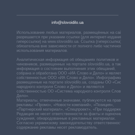
info@slovoidilo.ua
Использование любых материалов, размещённых на сайте,
разрешается при указании ссылки (для интернет-изданий —
гиперссылки) на www.slovoidilo.ua. Ссылка (гиперссылка)
обязательна вне зависимости от полного либо частичного
использования материалов.
Аналитическая информация об обещаниях политиков и
чиновников, размещенных на портале slovoidilo.ua, а также
информация о состоянии выполнения этих обещаний,
собрана и обработана ООО «ИА Слово и Дело» и является
собственностью ООО «ИА Слово и Дело». Инфографики,
размещенные на портале slovoidilo.ua, созданы ОО «Система
народного контроля Слово и Дело» и являются
собственностью ОО «Система народного контроля Слово и
Дело».
Материалы, отмеченные значками, публикуются на правах
рекламы: «Промо», «Новости компаний», «Позиция»,
«Партнерский материал», «Спецпроект», «При поддержке».
Редакция не несет ответственности за факты и оценочные
суждения, обнародованные в рекламных материалах.
Согласно украинскому законодательству ответственность за
содержание рекламы несет рекламодатель.