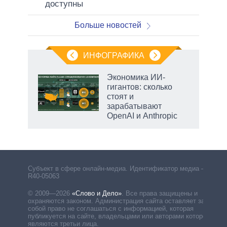
доступны
Больше новостей
ИНФОГРАФИКА
Экономика ИИ-
гигантов: сколько
стоят и
зарабатывают
OpenAI и Anthropic
рф
Субъект в сфере онлайн-медиа. Идентификатор медиа –
R40-05063
© 2009—2026
«Слово и Дело»
.
Все права защищены и
охраняются законом. Администрация сайта оставляет за
собой право не соглашаться с информацией, которая
публикуется на сайте, владельцами или авторами которой
являются третьи лица.