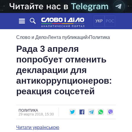
УКР
РОС
НОВОСТИ
Слово и Дело
›
Лента публикаций
›
Политика
Рада 3 апреля
ОБЕЩАНИЯ
ЛЕНТА
ПОЛИТИКА
попробует отменить
СОБЫТИЯ
ЭКОНОМИКА
ПОЛИТИКИ
декларации для
СТАТЬИ
ОБЩЕСТВО
ИНФОГРАФИКА
МНЕНИЯ
МИР
ВСЕ ПОЛИТИКИ
антикоррупционеров:
ОБЗОРЫ
ПРЕЗИДЕНТ И ОФИС
реакция соцсетей
ВИДЕО
ДАЙДЖЕСТЫ
ВЕРХОВНАЯ РАДА
ПОДДЕРЖАТЬ
КАБИНЕТ МИНИСТРОВ
ГЛАВЫ ОБЛАДМИНИСТРАЦИЙ
ПОЛИТИКА
СРАВНЕНИЕ ПОЛИТИКОВ
29 марта 2018, 15:30
МЭРЫ
Читати українською
ВСЕ ПЕРСОНЫ