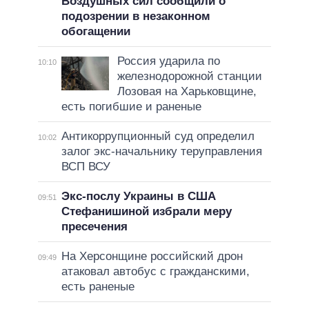
Воздушных сил сообщили о
подозрении в незаконном
обогащении
Россия ударила по
10:10
железнодорожной станции
Лозовая на Харьковщине,
есть погибшие и раненые
Антикоррупционный суд определил
10:02
залог экс-начальнику теруправления
ВСП ВСУ
Экс-послу Украины в США
09:51
Стефанишиной избрали меру
пресечения
На Херсонщине российский дрон
09:49
атаковал автобус с гражданскими,
есть раненые