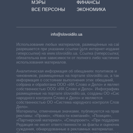
МЭРЫ
ФИНАНСЫ
ВСЕ ПЕРСОНЫ
ЭКОНОМИКА
info@slovoidilo.ua
Использование любых материалов, размещённых на сайте,
разрешается при указании ссылки (для интернет-изданий —
гиперссылки) на www.slovoidilo.ua. Ссылка (гиперссылка)
обязательна вне зависимости от полного либо частичного
использования материалов.
Аналитическая информация об обещаниях политиков и
чиновников, размещенных на портале slovoidilo.ua, а также
информация о состоянии выполнения этих обещаний,
собрана и обработана ООО «ИА Слово и Дело» и является
собственностью ООО «ИА Слово и Дело». Инфографики,
размещенные на портале slovoidilo.ua, созданы ОО «Система
народного контроля Слово и Дело» и являются
собственностью ОО «Система народного контроля Слово и
Дело».
Материалы, отмеченные значками, публикуются на правах
рекламы: «Промо», «Новости компаний», «Позиция»,
«Партнерский материал», «Спецпроект», «При поддержке».
Редакция не несет ответственности за факты и оценочные
суждения, обнародованные в рекламных материалах.