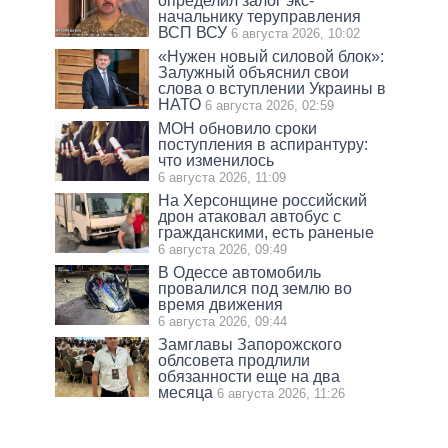
определил залог экс-
начальнику теруправления
ВСП ВСУ
6 августа 2026, 10:02
«Нужен новый силовой блок»:
Залужный объяснил свои
слова о вступлении Украины в
НАТО
6 августа 2026, 02:59
МОН обновило сроки
поступления в аспирантуру:
что изменилось
6 августа 2026, 11:09
На Херсонщине российский
дрон атаковал автобус с
гражданскими, есть раненые
6 августа 2026, 09:49
В Одессе автомобиль
провалился под землю во
время движения
6 августа 2026, 09:44
Замглавы Запорожского
облсовета продлили
обязанности еще на два
месяца
6 августа 2026, 11:26