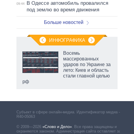
В Одессе автомобиль провалился
09:44
под землю во время движения
Больше новостей
ИНФОГРАФИКА
Восемь
массированных
ков
ударов по Украине за
 за
лето: Киев и область
ости
стали главной целью
рф
Субъект в сфере онлайн-медиа. Идентификатор медиа –
R40-05063
© 2009—2026
«Слово и Дело»
.
Все права защищены и
охраняются законом. Администрация сайта оставляет за