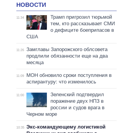
НОВОСТИ
Трамп пригрозил тюрьмой
11:34
тем, кто рассказывает СМИ
о дефиците боеприпасов в
США
Замглавы Запорожского облсовета
11:26
продлили обязанности еще на два
месяца
МОН обновило сроки поступления в
11:09
аспирантуру: что изменилось
Зеленский подтвердил
11:00
поражение двух НПЗ в
россии и судов врага в
Черном море
Экс-командующему логистикой
10:35