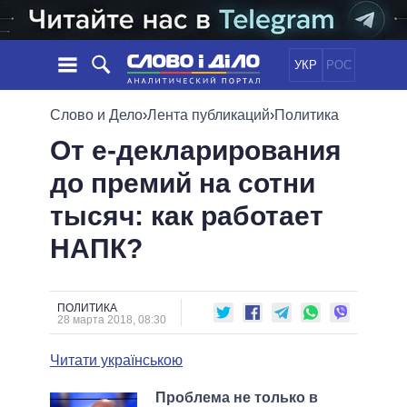
УКР
РОС
НОВОСТИ
Слово и Дело
›
Лента публикаций
›
Политика
От е-декларирования
ОБЕЩАНИЯ
ЛЕНТА
ПОЛИТИКА
до премий на сотни
СОБЫТИЯ
ЭКОНОМИКА
ПОЛИТИКИ
тысяч: как работает
СТАТЬИ
ОБЩЕСТВО
ИНФОГРАФИКА
МНЕНИЯ
МИР
ВСЕ ПОЛИТИКИ
НАПК?
ОБЗОРЫ
ПРЕЗИДЕНТ И ОФИС
ВИДЕО
ДАЙДЖЕСТЫ
ВЕРХОВНАЯ РАДА
ПОЛИТИКА
ПОДДЕРЖАТЬ
КАБИНЕТ МИНИСТРОВ
28 марта 2018, 08:30
ГЛАВЫ ОБЛАДМИНИСТРАЦИЙ
СРАВНЕНИЕ ПОЛИТИКОВ
Читати українською
МЭРЫ
ВСЕ ПЕРСОНЫ
Проблема не только в