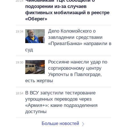
Чиновникам ТЦК сообщили о
20:14
подозрении из-за случаев
фиктивных мобилизаций в реестре
«Оберег»
Дело Коломойского о
19:34
завладении средствами
«ПриватБанка» направили в
суд
Россияне нанесли удар по
19:30
сортировочному центру
Укрпочты в Павлограде,
есть жертвы
В ВСУ запустили тестирование
18:54
упрощенных переводов через
«Армия+»: какие подразделения
доступны
Больше новостей