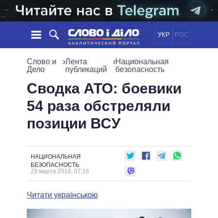
УКР
РОС
НОВОСТИ
Слово и
›
Лента
›
Национальная
Дело
публикаций
безопасность
ОБЕЩАНИЯ
ЛЕНТА
ПОЛИТИКА
Сводка АТО: боевики
СОБЫТИЯ
ЭКОНОМИКА
54 раза обстреляли
ПОЛИТИКИ
СТАТЬИ
ОБЩЕСТВО
позиции ВСУ
ИНФОГРАФИКА
МНЕНИЯ
МИР
ВСЕ ПОЛИТИКИ
ОБЗОРЫ
ПРЕЗИДЕНТ И ОФИС
ВИДЕО
ДАЙДЖЕСТЫ
ВЕРХОВНАЯ РАДА
НАЦИОНАЛЬНАЯ
БЕЗОПАСНОСТЬ
ПОДДЕРЖАТЬ
КАБИНЕТ МИНИСТРОВ
29 марта 2018, 07:16
ГЛАВЫ ОБЛАДМИНИСТРАЦИЙ
СРАВНЕНИЕ ПОЛИТИКОВ
Читати українською
МЭРЫ
ВСЕ ПЕРСОНЫ