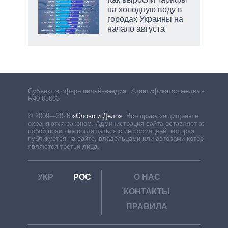
на холодную воду в
городах Украины на
начало августа
Субъект в сфере онлайн-медиа. Идентификатор медиа –
R40-05063
© 2009—2026
«Слово и Дело»
.
Все права защищены и
охраняются законом. Администрация сайта оставляет за
собой право не соглашаться с информацией, которая
публикуется на сайте, владельцами или авторами которой
являются третьи лица.
УКР
РОС
О НАС
КОНТАКТЫ
ПРАВИЛА