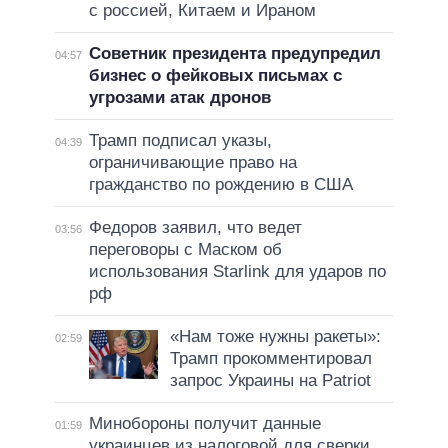
с россией, Китаем и Ираном
Советник президента предупредил
04:57
бизнес о фейковых письмах с
угрозами атак дронов
Трамп подписал указы,
04:39
ограничивающие право на
гражданство по рождению в США
Федоров заявил, что ведет
03:56
переговоры с Маском об
использования Starlink для ударов по
рф
«Нам тоже нужны ракеты»:
02:59
Трамп прокомментировал
запрос Украины на Patriot
Минобороны получит данные
01:59
украинцев из налоговой для сверки