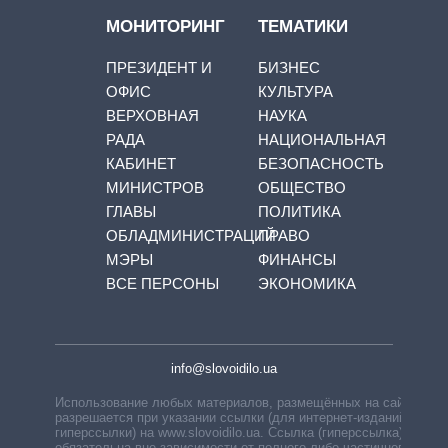
МОНИТОРИНГ
ТЕМАТИКИ
ПРЕЗИДЕНТ И
БИЗНЕС
ОФИС
КУЛЬТУРА
ВЕРХОВНАЯ
НАУКА
РАДА
НАЦИОНАЛЬНАЯ
КАБИНЕТ
БЕЗОПАСНОСТЬ
МИНИСТРОВ
ОБЩЕСТВО
ГЛАВЫ
ПОЛИТИКА
ОБЛАДМИНИСТРАЦИЙ
ПРАВО
МЭРЫ
ФИНАНСЫ
ВСЕ ПЕРСОНЫ
ЭКОНОМИКА
info@slovoidilo.ua
Использование любых материалов, размещённых на сайте,
разрешается при указании ссылки (для интернет-изданий —
гиперссылки) на www.slovoidilo.ua. Ссылка (гиперссылка)
обязательна вне зависимости от полного либо частичного