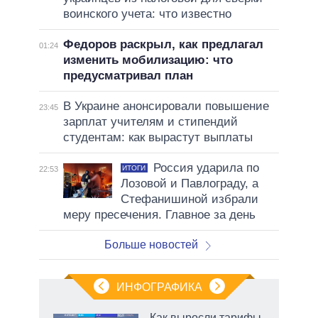
воинского учета: что известно
Федоров раскрыл, как предлагал
01:24
изменить мобилизацию: что
предусматривал план
В Украине анонсировали повышение
23:45
зарплат учителям и стипендий
студентам: как вырастут выплаты
Россия ударила по
ИТОГИ
22:53
Лозовой и Павлограду, а
Стефанишиной избрали
меру пресечения. Главное за день
Больше новостей
ИНФОГРАФИКА
еля
Как выросли тарифы