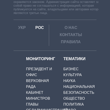
охраняются законом. Администрация сайта оставляет за
собой право не соглашаться с информацией, которая
публикуется на сайте, владельцами или авторами которой
являются третьи лица.
УКР
РОС
О НАС
КОНТАКТЫ
ПРАВИЛА
МОНИТОРИНГ
ТЕМАТИКИ
ПРЕЗИДЕНТ И
БИЗНЕС
ОФИС
КУЛЬТУРА
ВЕРХОВНАЯ
НАУКА
РАДА
НАЦИОНАЛЬНАЯ
КАБИНЕТ
БЕЗОПАСНОСТЬ
МИНИСТРОВ
ОБЩЕСТВО
ГЛАВЫ
ПОЛИТИКА