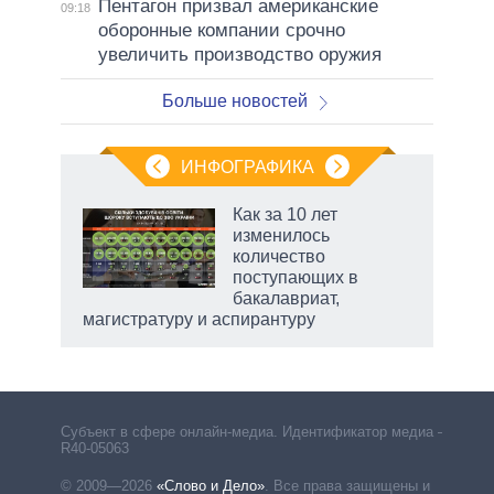
Пентагон призвал американские
09:18
оборонные компании срочно
увеличить производство оружия
Больше новостей
ИНФОГРАФИКА
 как
Как за 10 лет
чипы
изменилось
ды и
количество
т на
поступающих в
бакалавриат,
магистратуру и аспирантуру
Субъект в сфере онлайн-медиа. Идентификатор медиа –
R40-05063
© 2009—2026
«Слово и Дело»
.
Все права защищены и