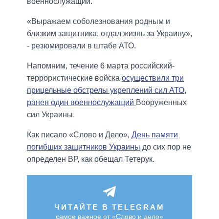
военнослужащий.
«Выражаем соболезнования родным и
близким защитника, отдал жизнь за Украину»,
- резюмировали в штабе АТО.
Напомним, течение 6 марта российский-
террористические войска
осуществили три
прицельные обстрелы укреплений сил АТО,
ранен один военнослужащий
Вооруженных
сил Украины.
Как писало «Слово и Дело»,
День памяти
погибших защитников Украины
до сих пор не
определен ВР, как обещал Тетерук.
ЧИТАЙТЕ В TELEGRAM
самое важное от «Слово и дело»