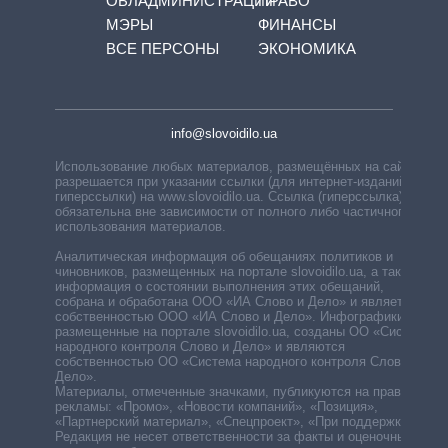
ОБЛАДМИНИСТРАЦИЙ
ПРАВО
МЭРЫ
ФИНАНСЫ
ВСЕ ПЕРСОНЫ
ЭКОНОМИКА
info@slovoidilo.ua
Использование любых материалов, размещённых на сайте,
разрешается при указании ссылки (для интернет-изданий —
гиперссылки) на www.slovoidilo.ua. Ссылка (гиперссылка)
обязательна вне зависимости от полного либо частичного
использования материалов.
Аналитическая информация об обещаниях политиков и
чиновников, размещенных на портале slovoidilo.ua, а также
информация о состоянии выполнения этих обещаний,
собрана и обработана ООО «ИА Слово и Дело» и является
собственностью ООО «ИА Слово и Дело». Инфографики,
размещенные на портале slovoidilo.ua, созданы ОО «Система
народного контроля Слово и Дело» и являются
собственностью ОО «Система народного контроля Слово и
Дело».
Материалы, отмеченные значками, публикуются на правах
рекламы: «Промо», «Новости компаний», «Позиция»,
«Партнерский материал», «Спецпроект», «При поддержке».
Редакция не несет ответственности за факты и оценочные