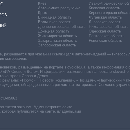
Киев
Ивано-Франковская об
ИС
Автономная республика
Киевская область
Крым
Кировоградская област
РОВ
Винницкая область
Луганская область
Волынская область
Львовская область
ЦИЙ
Днепропетровская область
Николаевская область
Донецкая область
Одесская область
Житомирская область
Полтавская область
Закарпатская область
Ровенская область
Запорожская область
 разрешается при указании ссылки (для интернет-изданий — гиперссылки
ния материалов.
овников, размещенных на портале slovoidilo.ua, а также информация о 
«ИА Слово и Дело». Инфографики, размещенные на портале slovoidilo.
о контроля Слово и Дело».
х рекламы: «Промо», «Новости компаний», «Позиция», «Партнерский мат
е суждения, обнародованные в рекламных материалах. Согласно украин
R40-05063
раняются законом. Администрация сайта
, которая публикуется на сайте, владельцами