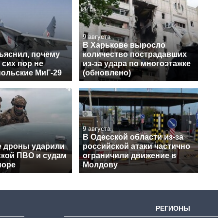
9 августа
В Харькове выросло
ъяснил, почему
количество пострадавших
 сих пор не
из-за удара по многоэтажке
польские МиГ-29
(обновлено)
9 августа
В Одесской области из-за
е дроны ударили
российской атаки частично
ской ПВО и судам
ограничили движение в
море
Молдову
РЕГИОНЫ