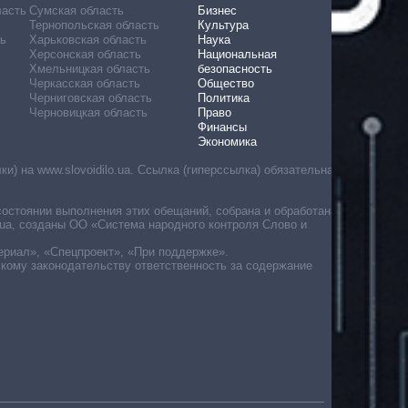
ласть
Сумская область
Бизнес
Тернопольская область
Культура
ь
Харьковская область
Наука
Херсонская область
Национальная
Хмельницкая область
безопасность
Черкасская область
Общество
Черниговская область
Политика
Черновицкая область
Право
Финансы
Экономика
) на www.slovoidilo.ua. Ссылка (гиперссылка) обязательна
состоянии выполнения этих обещаний, собрана и обработана
ua, созданы ОО «Система народного контроля Слово и
ериал», «Спецпроект», «При поддержке».
скому законодательству ответственность за содержание