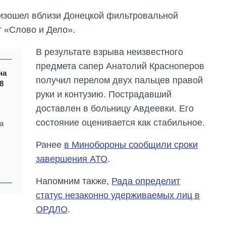
оизошел вблизи Донецкой фильтровальной
т «Слово и Дело».
В результате взрыва неизвестного
предмета сапер Анатолий Красноперов
на
получил перелом двух пальцев правой
8
руки и контузию. Пострадавший
доставлен в больницу Авдеевки. Его
Как изменился
состояние оценивается как стабильное.
а
бюджет
Министерства
Ранее
в Минобороны сообщили сроки
обороны за 13 лет
завершения АТО
.
войны с россией
Напомним также,
Рада определит
статус незаконно удерживаемых лиц в
ОРДЛО
.