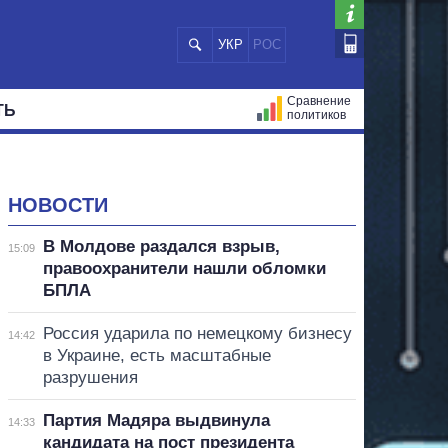
УКР
РОС
Сравнение
ТЬ
политиков
СТРАЦИЙ
МЭРЫ
ВСЕ ПЕРСОНЫ
НОВОСТИ
В Молдове раздался взрыв,
15:09
правоохранители нашли обломки
БПЛА
Россия ударила по немецкому бизнесу
14:42
в Украине, есть масштабные
разрушения
Партия Мадяра выдвинула
14:33
кандидата на пост президента