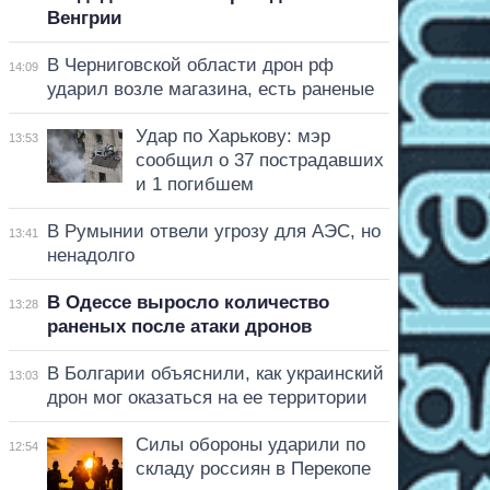
Венгрии
В Черниговской области дрон рф
14:09
ударил возле магазина, есть раненые
Удар по Харькову: мэр
13:53
сообщил о 37 пострадавших
и 1 погибшем
В Румынии отвели угрозу для АЭС, но
13:41
ненадолго
В Одессе выросло количество
13:28
раненых после атаки дронов
В Болгарии объяснили, как украинский
13:03
дрон мог оказаться на ее территории
Силы обороны ударили по
12:54
складу россиян в Перекопе