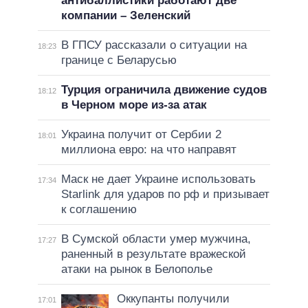
антибаллистики работают две
компании – Зеленский
В ГПСУ рассказали о ситуации на
18:23
границе с Беларусью
Турция ограничила движение судов
18:12
в Черном море из-за атак
Украина получит от Сербии 2
18:01
миллиона евро: на что направят
Маск не дает Украине использовать
17:34
Starlink для ударов по рф и призывает
к соглашению
В Сумской области умер мужчина,
17:27
раненный в результате вражеской
атаки на рынок в Белополье
Оккупанты получили
17:01