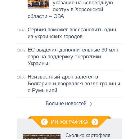
указание на «свободную
охоту» в Херсонской
области – ОВА
Сербия поможет восстановить один
16:48
из украинских городов
ЕС выделил дополнительные 30 млн
16:42
евро на поддержку энергетики
Украины
Неизвестный дрон залетел в
16:36
Болгарию и взорвался возле границы
с Румынией
Больше новостей
ИНФОГРАФИКА
 5
Сколько картофеля