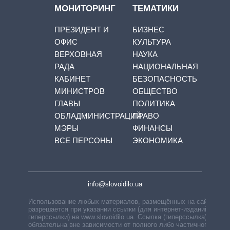
МОНИТОРИНГ
ТЕМАТИКИ
ПРЕЗИДЕНТ И
БИЗНЕС
ОФИС
КУЛЬТУРА
ВЕРХОВНАЯ
НАУКА
РАДА
НАЦИОНАЛЬНАЯ
КАБИНЕТ
БЕЗОПАСНОСТЬ
МИНИСТРОВ
ОБЩЕСТВО
ГЛАВЫ
ПОЛИТИКА
ОБЛАДМИНИСТРАЦИЙ
ПРАВО
МЭРЫ
ФИНАНСЫ
ВСЕ ПЕРСОНЫ
ЭКОНОМИКА
info@slovoidilo.ua
Использование любых материалов, размещённых на сайте,
разрешается при указании ссылки (для интернет-изданий —
гиперссылки) на www.slovoidilo.ua. Ссылка (гиперссылка)
обязательна вне зависимости от полного либо частичного