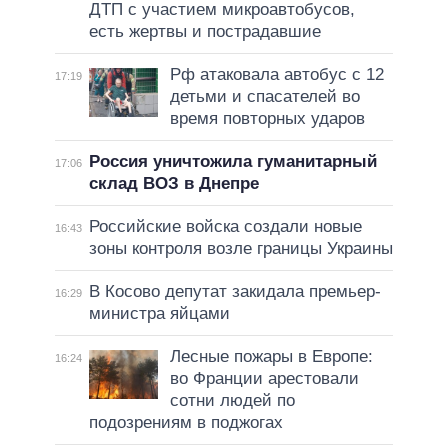
ДТП с участием микроавтобусов,
есть жертвы и пострадавшие
Рф атаковала автобус с 12
17:19
детьми и спасателей во
время повторных ударов
Россия уничтожила гуманитарный
17:06
склад ВОЗ в Днепре
Российские войска создали новые
16:43
зоны контроля возле границы Украины
В Косово депутат закидала премьер-
16:29
министра яйцами
Лесные пожары в Европе:
16:24
во Франции арестовали
сотни людей по
подозрениям в поджогах