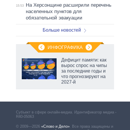
На Херсонщине расширили перечень
15:53
населенных пунктов для
обязательной эвакуации
Больше новостей
ИНФОГРАФИКА
Дефицит памяти: как
вырос спрос на чипы
не за
за последние годы и
асть
что прогнозируют на
елью
2027-й
Субъект в сфере онлайн-медиа. Идентификатор медиа –
R40-05063
© 2009—2026
«Слово и Дело»
.
Все права защищены и