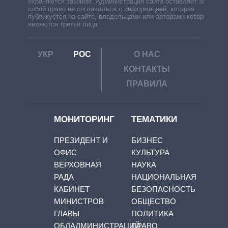
охраняются законом. Администрация сайта оставляет за
собой право не соглашаться с информацией, которая
публикуется на сайте, владельцами или авторами которой
являются третьи лица.
УКР
РОС
О НАС
КОНТАКТЫ
ПРАВИЛА
МОНИТОРИНГ
ТЕМАТИКИ
ПРЕЗИДЕНТ И
БИЗНЕС
ОФИС
КУЛЬТУРА
ВЕРХОВНАЯ
НАУКА
РАДА
НАЦИОНАЛЬНАЯ
КАБИНЕТ
БЕЗОПАСНОСТЬ
МИНИСТРОВ
ОБЩЕСТВО
ГЛАВЫ
ПОЛИТИКА
ОБЛАДМИНИСТРАЦИЙ
ПРАВО