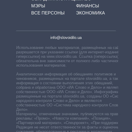
МЭРЫ
ФИНАНСЫ
ВСЕ ПЕРСОНЫ
ЭКОНОМИКА
info@slovoidilo.ua
Использование любых материалов, размещённых на сайте,
разрешается при указании ссылки (для интернет-изданий —
гиперссылки) на www.slovoidilo.ua. Ссылка (гиперссылка)
обязательна вне зависимости от полного либо частичного
использования материалов.
Аналитическая информация об обещаниях политиков и
чиновников, размещенных на портале slovoidilo.ua, а также
информация о состоянии выполнения этих обещаний,
собрана и обработана ООО «ИА Слово и Дело» и является
собственностью ООО «ИА Слово и Дело». Инфографики,
размещенные на портале slovoidilo.ua, созданы ОО «Система
народного контроля Слово и Дело» и являются
собственностью ОО «Система народного контроля Слово и
Дело».
Материалы, отмеченные значками, публикуются на правах
рекламы: «Промо», «Новости компаний», «Позиция»,
«Партнерский материал», «Спецпроект», «При поддержке».
Редакция не несет ответственности за факты и оценочные
суждения, обнародованные в рекламных материалах.