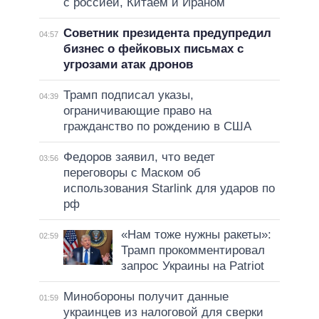
с россией, Китаем и Ираном
Советник президента предупредил
04:57
бизнес о фейковых письмах с
угрозами атак дронов
Трамп подписал указы,
04:39
ограничивающие право на
гражданство по рождению в США
Федоров заявил, что ведет
03:56
переговоры с Маском об
использования Starlink для ударов по
рф
«Нам тоже нужны ракеты»:
02:59
Трамп прокомментировал
запрос Украины на Patriot
Минобороны получит данные
01:59
украинцев из налоговой для сверки