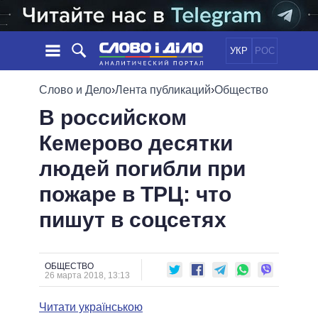
УКР
РОС
НОВОСТИ
Слово и Дело
›
Лента публикаций
›
Общество
В российском
ОБЕЩАНИЯ
ЛЕНТА
ПОЛИТИКА
Кемерово десятки
СОБЫТИЯ
ЭКОНОМИКА
ПОЛИТИКИ
людей погибли при
СТАТЬИ
ОБЩЕСТВО
ИНФОГРАФИКА
МНЕНИЯ
МИР
ВСЕ ПОЛИТИКИ
пожаре в ТРЦ: что
ОБЗОРЫ
ПРЕЗИДЕНТ И ОФИС
пишут в соцсетях
ВИДЕО
ДАЙДЖЕСТЫ
ВЕРХОВНАЯ РАДА
ПОДДЕРЖАТЬ
КАБИНЕТ МИНИСТРОВ
ГЛАВЫ ОБЛАДМИНИСТРАЦИЙ
ОБЩЕСТВО
СРАВНЕНИЕ ПОЛИТИКОВ
26 марта 2018, 13:13
МЭРЫ
Читати українською
ВСЕ ПЕРСОНЫ