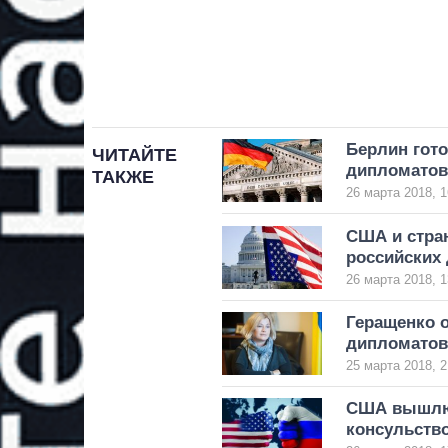
Берлин гот
ЧИТАЙТЕ
дипломатов
ТАКЖЕ
26 марта 2018, 1
США и стра
российских
26 марта 2018, 1
Геращенко 
дипломатов
25 марта 2018, 2
США вышлют
консульств