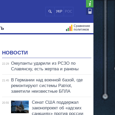
УКР
РОС
Сравнение
ТЬ
политиков
СТРАЦИЙ
МЭРЫ
ВСЕ ПЕРСОНЫ
НОВОСТИ
Оккупанты ударили из РСЗО по
22:29
Славянску, есть жертва и ранены
В Германии над военной базой, где
21:45
ремонтируют системы Patriot,
заметили неизвестные БПЛА
Сенат США поддержал
20:55
законопроект об «адских
санкциях» против россии