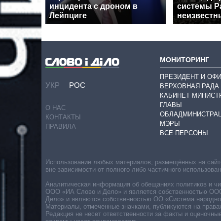
инцидента с дроном в
системы Pa
Лейпциге
неизвестн
МОНИТОРИНГ
ПРЕЗИДЕНТ И ОФ
УКР
РОС
ВЕРХОВНАЯ РАДА
КАБИНЕТ МИНИСТ
ГЛАВЫ
О НАС
ОБЛАДМИНИСТРА
КОНТАКТЫ
МЭРЫ
ПРАВИЛА
ВСЕ ПЕРСОНЫ
Использование любых материалов, размещённых на сайте,
вне зависимости от полного либо частичного использова
Аналитическая информация об обещаниях политиков и чин
ООО «ИА Слово и Дело» и является собственностью ООО 
Дело» и являются собственностью ОО «Система народног
Материалы, отмеченные значками, публикуются на права
Редакция не несет ответственности за факты и оценочны