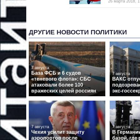
26 марта 2018, 1
ДРУГИЕ НОВОСТИ ПОЛИТИКИ
7 августа
База ФСБ и 6 судов
7 августа
«теневого флота»: СБС
ВАКС отпу
атаковали более 100
подозрева
вражеских целей россиян
экс-госсек
7 августа
7 августа
Чехия усилит защиту
В Германи
аэропортов после
базой, где