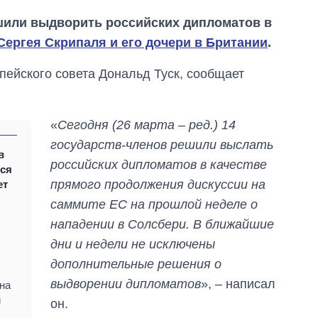
шили выдворить российских дипломатов в
ергея Скрипаля и его дочери в Британии
.
опейского совета Дональд Туск, сообщает
«
Сегодня (26 марта – ред.) 14
государств-членов решили выслать
в
российских дипломатов в качестве
тся
прямого продолжения дискуссии на
ет
саммите ЕС на прошлой неделе о
Как изменился
нападении в Солсбери. В ближайшие
бюджет
Министерства
дни и недели не исключены
обороны за 13 лет
дополнительные решения о
войны с россией
выдворении дипломатов
», – написал
на
и
он.