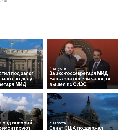
7:00
7 августа
стил под залог
За экс-госсекретаря МИД
емого по делу
Банькова внесли залог, он
ретаря МИД
вышел из СИЗО
и над военной
7 августа
 ремонтируют
Сенат США поддержал