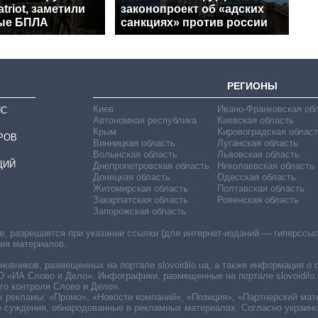
triot, заметили
законопроект об «адских
ые БПЛА
санкциях» против россии
РЕГИОНЫ
Киев
Ивано-Франковская об
ИС
Автономная республика
Киевская область
Крым
Кировоградская област
РОВ
Винницкая область
Луганская область
Волынская область
Львовская область
ЦИЙ
Днепропетровская область
Николаевская область
Донецкая область
Одесская область
Житомирская область
Полтавская область
Закарпатская область
Ровенская область
Запорожская область
 разрешается при указании ссылки (для интернет-изданий — гиперссылки
ния материалов.
овников, размещенных на портале slovoidilo.ua, а также информация о 
«ИА Слово и Дело». Инфографики, размещенные на портале slovoidilo.
о контроля Слово и Дело».
х рекламы: «Промо», «Новости компаний», «Позиция», «Партнерский мат
е суждения, обнародованные в рекламных материалах. Согласно украин