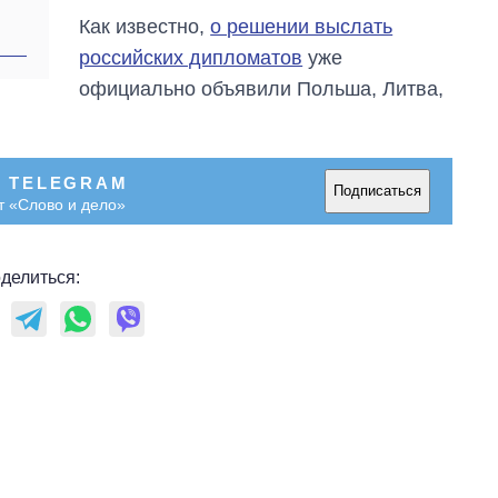
Как известно,
о решении выслать
российских дипломатов
уже
официально объявили Польша, Литва,
В TELEGRAM
Подписаться
т «Слово и дело»
делиться: