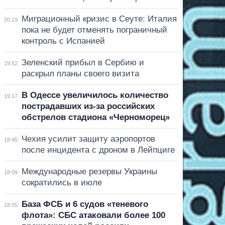
Миграционный кризис в Сеуте: Италия
20:19
пока не будет отменять пограничный
контроль с Испанией
Зеленский прибыл в Сербию и
19:52
раскрыл планы своего визита
В Одессе увеличилось количество
19:17
пострадавших из-за российских
обстрелов стадиона «Черноморец»
Чехия усилит защиту аэропортов
18:45
после инцидента с дроном в Лейпциге
Международные резервы Украины
18:09
сократились в июле
База ФСБ и 6 судов «теневого
18:05
флота»: СБС атаковали более 100