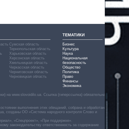
ТЕМАТИКИ
ласть
Сумская область
Бизнес
Тернопольская область
Культура
ь
Харьковская область
Наука
Херсонская область
Национальная
Хмельницкая область
безопасность
Черкасская область
Общество
Черниговская область
Политика
Черновицкая область
Право
Финансы
Экономика
) на www.slovoidilo.ua. Ссылка (гиперссылка) обязательна
состоянии выполнения этих обещаний, собрана и обработана
ua, созданы ОО «Система народного контроля Слово и
ериал», «Спецпроект», «При поддержке».
скому законодательству ответственность за содержание