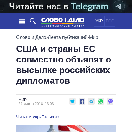
УКР
РОС
НОВОСТИ
Слово и Дело
›
Лента публикаций
›
Мир
США и страны ЕС
ОБЕЩАНИЯ
ЛЕНТА
ПОЛИТИКА
совместно объявят о
СОБЫТИЯ
ЭКОНОМИКА
ПОЛИТИКИ
высылке российских
СТАТЬИ
ОБЩЕСТВО
ИНФОГРАФИКА
МНЕНИЯ
МИР
ВСЕ ПОЛИТИКИ
дипломатов
ОБЗОРЫ
ПРЕЗИДЕНТ И ОФИС
ВИДЕО
ДАЙДЖЕСТЫ
ВЕРХОВНАЯ РАДА
МИР
ПОДДЕРЖАТЬ
КАБИНЕТ МИНИСТРОВ
26 марта 2018, 13:03
ГЛАВЫ ОБЛАДМИНИСТРАЦИЙ
СРАВНЕНИЕ ПОЛИТИКОВ
Читати українською
МЭРЫ
ВСЕ ПЕРСОНЫ