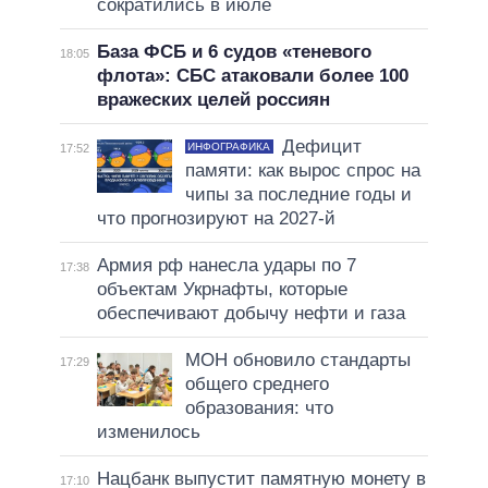
сократились в июле
База ФСБ и 6 судов «теневого
18:05
флота»: СБС атаковали более 100
вражеских целей россиян
Дефицит
ИНФОГРАФИКА
17:52
памяти: как вырос спрос на
чипы за последние годы и
что прогнозируют на 2027-й
Армия рф нанесла удары по 7
17:38
объектам Укрнафты, которые
обеспечивают добычу нефти и газа
МОН обновило стандарты
17:29
общего среднего
образования: что
изменилось
Нацбанк выпустит памятную монету в
17:10