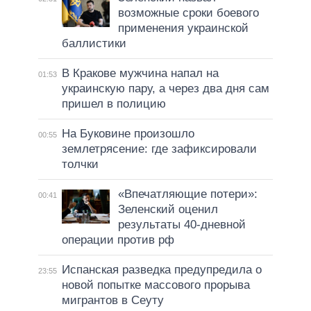
возможные сроки боевого
применения украинской
баллистики
В Кракове мужчина напал на
01:53
украинскую пару, а через два дня сам
пришел в полицию
На Буковине произошло
00:55
землетрясение: где зафиксировали
толчки
«Впечатляющие потери»:
00:41
Зеленский оценил
результаты 40-дневной
операции против рф
Испанская разведка предупредила о
23:55
новой попытке массового прорыва
мигрантов в Сеуту