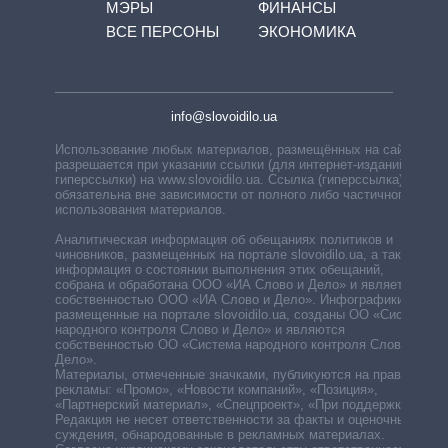
МЭРЫ
ФИНАНСЫ
ВСЕ ПЕРСОНЫ
ЭКОНОМИКА
info@slovoidilo.ua
Использование любых материалов, размещённых на сайте,
разрешается при указании ссылки (для интернет-изданий —
гиперссылки) на www.slovoidilo.ua. Ссылка (гиперссылка)
обязательна вне зависимости от полного либо частичного
использования материалов.
Аналитическая информация об обещаниях политиков и
чиновников, размещенных на портале slovoidilo.ua, а также
информация о состоянии выполнения этих обещаний,
собрана и обработана ООО «ИА Слово и Дело» и является
собственностью ООО «ИА Слово и Дело». Инфографики,
размещенные на портале slovoidilo.ua, созданы ОО «Система
народного контроля Слово и Дело» и являются
собственностью ОО «Система народного контроля Слово и
Дело».
Материалы, отмеченные значками, публикуются на правах
рекламы: «Промо», «Новости компаний», «Позиция»,
«Партнерский материал», «Спецпроект», «При поддержке».
Редакция не несет ответственности за факты и оценочные
суждения, обнародованные в рекламных материалах.