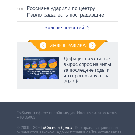
Россияне ударили по центру
21:57
Павлограда, есть пострадавшие
Больше новостей
ИНФОГРАФИКА
Дефицит памяти: как
вырос спрос на чипы
не за
за последние годы и
асть
что прогнозируют на
елью
2027-й
Субъект в сфере онлайн-медиа. Идентификатор медиа –
R40-05063
© 2009—2026
«Слово и Дело»
.
Все права защищены и
охраняются законом. Администрация сайта оставляет за