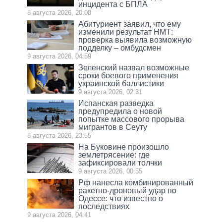
инцидента с БПЛА
8 августа 2026, 20:08
Абитуриент заявил, что ему
изменили результат НМТ:
проверка выявила возможную
подделку – омбудсмен
9 августа 2026, 04:59
Зеленский назвал возможные
сроки боевого применения
украинской баллистики
9 августа 2026, 02:31
Испанская разведка
предупредила о новой
попытке массового прорыва
мигрантов в Сеуту
8 августа 2026, 23:55
На Буковине произошло
землетрясение: где
зафиксировали толчки
9 августа 2026, 00:55
Рф нанесла комбинированный
ракетно-дроновый удар по
Одессе: что известно о
последствиях
9 августа 2026, 04:41