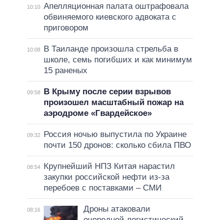
Апелляционная палата оштрафовала
10:10
обвиняемого киевского адвоката с
приговором
В Таиланде произошла стрельба в
10:08
школе, семь погибших и как минимум
15 раненых
В Крыму после серии взрывов
09:58
произошел масштабный пожар на
аэродроме «Гвардейское»
Россия ночью выпустила по Украине
09:32
почти 150 дронов: сколько сбила ПВО
Крупнейший НПЗ Китая нарастил
08:54
закупки российской нефти из-за
перебоев с поставками – СМИ
Дроны атаковали
08:16
очередной логистический