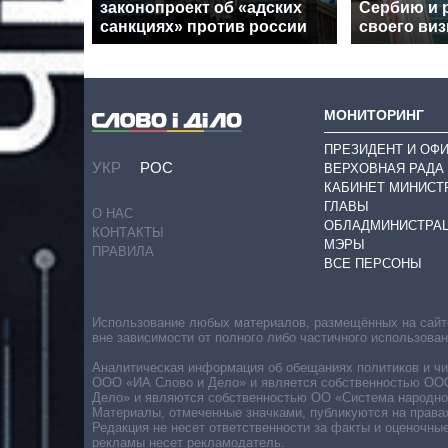
законопроект об «адских
Сербию и 
санкциях» против россии
своего виз
МОНИТОРИНГ
ПРЕЗИДЕНТ И ОФ
УКР
РОС
ВЕРХОВНАЯ РАДА
КАБИНЕТ МИНИСТ
ГЛАВЫ
О НАС
ОБЛАДМИНИСТРА
КОНТАКТЫ
МЭРЫ
ПРАВИЛА
ВСЕ ПЕРСОНЫ
Использование любых материалов, размещённых на сайте,
вне зависимости от полного либо частичного использова
Аналитическая информация об обещаниях политиков и чин
ООО «ИА Слово и Дело» и является собственностью ООО 
Дело» и являются собственностью ОО «Система народног
Материалы, отмеченные значками, публикуются на права
Редакция не несет ответственности за факты и оценочны
рекламы несет рекламодатель.