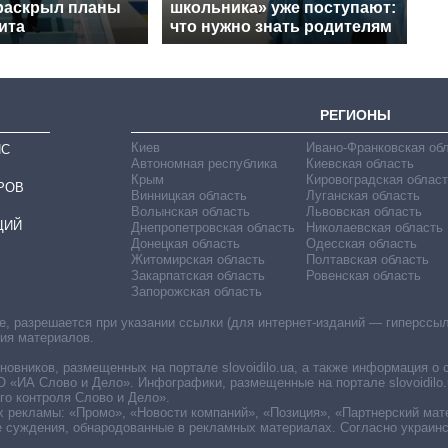
раскрыл планы
школьника» уже поступают:
ита
что нужно знать родителям
РЕГИОНЫ
Киев
Ивано-Франковская об
ИС
Автономная республика
Киевская область
Крым
Кировоградская област
РОВ
Винницкая область
Луганская область
Волынская область
Львовская область
ЦИЙ
Днепропетровская область
Николаевская область
Донецкая область
Одесская область
Житомирская область
Полтавская область
Закарпатская область
Ровенская область
Запорожская область
 разрешается при указании ссылки (для интернет-изданий — гиперссылки
ния материалов.
овников, размещенных на портале slovoidilo.ua, а также информация о 
«ИА Слово и Дело». Инфографики, размещенные на портале slovoidilo.
о контроля Слово и Дело».
х рекламы: «Промо», «Новости компаний», «Позиция», «Партнерский мат
е суждения, обнародованные в рекламных материалах. Согласно украин