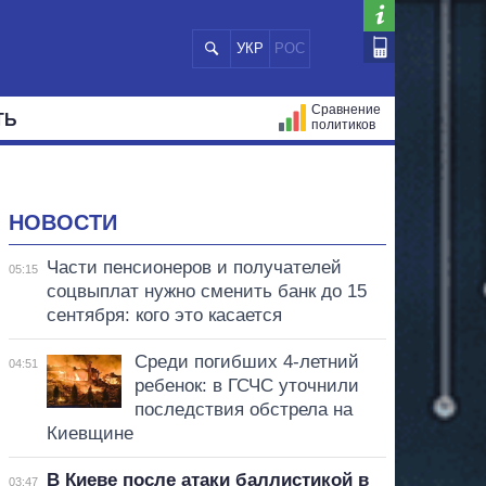
УКР
РОС
Сравнение
ТЬ
политиков
СТРАЦИЙ
МЭРЫ
ВСЕ ПЕРСОНЫ
НОВОСТИ
Части пенсионеров и получателей
05:15
соцвыплат нужно сменить банк до 15
сентября: кого это касается
Среди погибших 4-летний
04:51
ребенок: в ГСЧС уточнили
последствия обстрела на
Киевщине
В Киеве после атаки баллистикой в
03:47