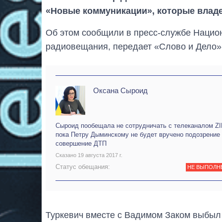
«Новые коммуникации», которые владе
Об этом сообщили в пресс-службе Национ
радиовещания, передает «Слово и Дело»
Оксана Сыроид
Сыроид пообещала не сотрудничать с телеканалом Z
пока Петру Дыминскому не будет вручено подозрение 
совершение ДТП
Сказано 19 августа 2017 г.
Статус обещания:
НЕ ВЫПОЛН
Туркевич вместе с Вадимом Заком выбыл 