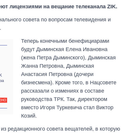
ют лицензиями на вещание телеканала ZIK.
ального совета по вопросам телевидения и
.
Теперь конечными бенефициарами
будут Дыминская Елена Ивановна
(жена Петра Дыминского), Дыминская
Жанна Петровна, Дыминская
Анастасия Петровна (дочери
IK
за
бизнесмена). Кроме того, в Нацсовете
рассказали о измениях в составе
руководства ТРК. Так, директором
ЕНО
вместо Игоря Туркевича стал Виктор
Восемь
Козий.
массированных
ударов по Украине
из редакционного совета вещателей, в которую
за лето: Киев и