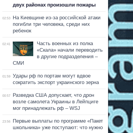
двух районах произошли пожары
На Киевщине из-за российской атаки
02:53
погибли три человека, среди них
ребенок
Часть военных из полка
02:41
«Скала» начали переводить
в другие подразделения –
СМИ
Удары рф по портам могут вдвое
01:59
сократить экспорт украинского зерна
Разведка США допускает, что дрон
00:57
возле самолета Украины в Лейпциге
мог принадлежать рф – WSJ
Первые выплаты по программе «Пакет
23:56
школьника» уже поступают: что нужно