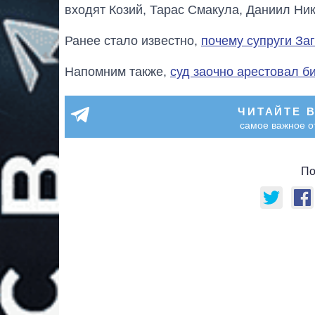
входят Козий, Тарас Смакула, Даниил Ни
Ранее стало известно,
почему супруги За
Напомним также,
суд заочно арестовал б
ЧИТАЙТЕ 
самое важное о
По