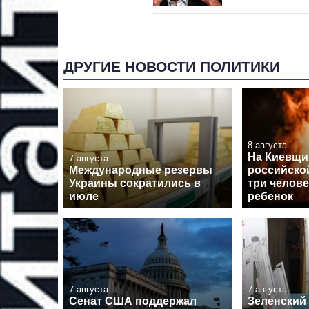
ДРУГИЕ НОВОСТИ ПОЛИТИКИ
8 августа
На Киевщин
7 августа
Международные резервы
российско
Украины сократились в
три челове
июле
ребенок
7 августа
7 августа
Сенат США поддержал
Зеленский