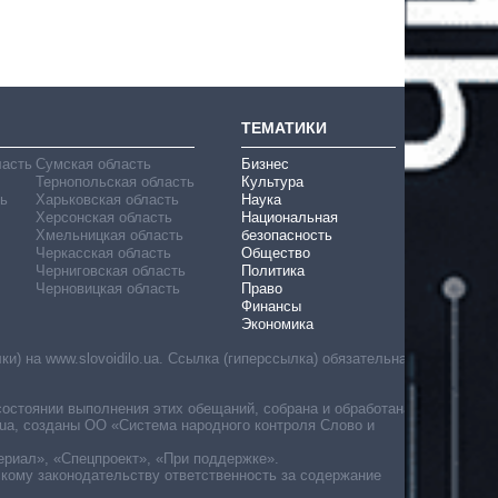
ТЕМАТИКИ
ласть
Сумская область
Бизнес
Тернопольская область
Культура
ь
Харьковская область
Наука
Херсонская область
Национальная
Хмельницкая область
безопасность
Черкасская область
Общество
Черниговская область
Политика
Черновицкая область
Право
Финансы
Экономика
) на www.slovoidilo.ua. Ссылка (гиперссылка) обязательна
состоянии выполнения этих обещаний, собрана и обработана
ua, созданы ОО «Система народного контроля Слово и
ериал», «Спецпроект», «При поддержке».
скому законодательству ответственность за содержание