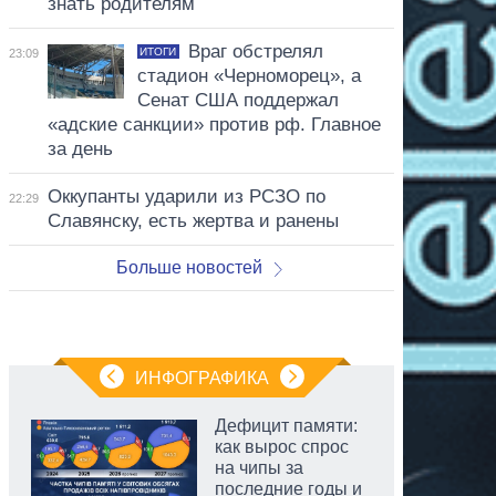
знать родителям
Враг обстрелял
ИТОГИ
23:09
стадион «Черноморец», а
Сенат США поддержал
«адские санкции» против рф. Главное
за день
Оккупанты ударили из РСЗО по
22:29
Славянску, есть жертва и ранены
Больше новостей
ИНФОГРАФИКА
Дефицит памяти:
как вырос спрос
на чипы за
последние годы и