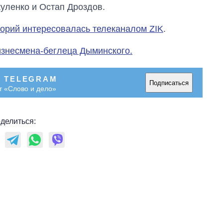
область стали
куленко и Остап Дроздов.
главной целью рф
горий интересовалась телеканалом ZIK
.
изнесмена-беглеца Дыминского.
В TELEGRAM
Подписаться
т «Слово и дело»
делиться: