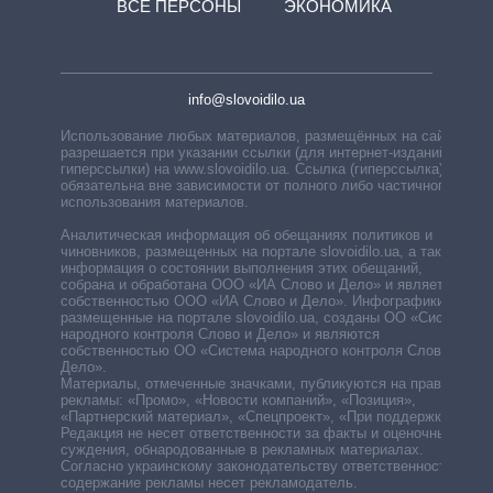
ВСЕ ПЕРСОНЫ
ЭКОНОМИКА
info@slovoidilo.ua
Использование любых материалов, размещённых на сайте,
разрешается при указании ссылки (для интернет-изданий —
гиперссылки) на www.slovoidilo.ua. Ссылка (гиперссылка)
обязательна вне зависимости от полного либо частичного
использования материалов.
Аналитическая информация об обещаниях политиков и
чиновников, размещенных на портале slovoidilo.ua, а также
информация о состоянии выполнения этих обещаний,
собрана и обработана ООО «ИА Слово и Дело» и является
собственностью ООО «ИА Слово и Дело». Инфографики,
размещенные на портале slovoidilo.ua, созданы ОО «Система
народного контроля Слово и Дело» и являются
собственностью ОО «Система народного контроля Слово и
Дело».
Материалы, отмеченные значками, публикуются на правах
рекламы: «Промо», «Новости компаний», «Позиция»,
«Партнерский материал», «Спецпроект», «При поддержке».
Редакция не несет ответственности за факты и оценочные
суждения, обнародованные в рекламных материалах.
Согласно украинскому законодательству ответственность за
содержание рекламы несет рекламодатель.