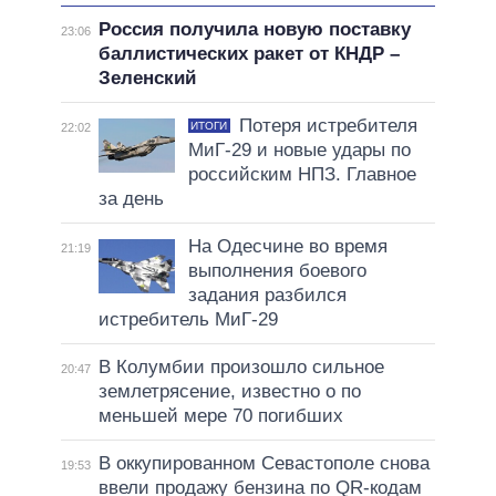
Россия получила новую поставку
23:06
баллистических ракет от КНДР –
Зеленский
Потеря истребителя
ИТОГИ
22:02
МиГ-29 и новые удары по
российским НПЗ. Главное
за день
На Одесчине во время
21:19
выполнения боевого
задания разбился
истребитель МиГ-29
В Колумбии произошло сильное
20:47
землетрясение, известно о по
меньшей мере 70 погибших
В оккупированном Севастополе снова
19:53
ввели продажу бензина по QR-кодам