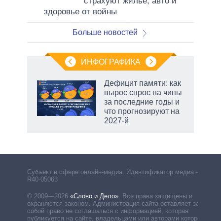
страхуют жилье, авто и
здоровье от войны
Больше новостей
ИНФОГРАФИКА
Дефицит памяти: как
вырос спрос на чипы
за последние годы и
ет
что прогнозируют на
2027-й
чино
Субъект в сфере онлайн-медиа. Идентификатор медиа –
R40-05063
© 2009—2026
«Слово и Дело»
.
Все права защищены и
охраняются законом. Администрация сайта оставляет за
собой право не соглашаться с информацией, которая
публикуется на сайте, владельцами или авторами которой