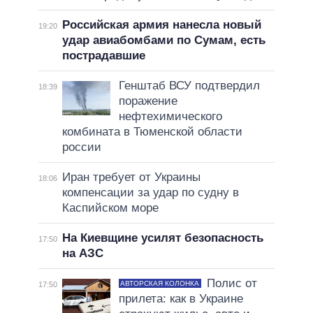
Российская армия нанесла новый
19:20
удар авиабомбами по Сумам, есть
пострадавшие
Генштаб ВСУ подтвердил
18:39
поражение
нефтехимического
комбината в Тюменской области
россии
Иран требует от Украины
18:06
компенсации за удар по судну в
Каспийском море
На Киевщине усилят безопасность
17:50
на АЗС
Полис от
АВТОРСКАЯ КОЛОНКА
17:50
прилета: как в Украине