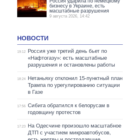
Россия ударила по немецкому
бизнесу в Украине, есть
масштабные разрушения
9 августа 2026, 14:42
НОВОСТИ
Россия уже третий день бьет по
19:12
«Нафтогазу»: есть масштабные
разрушения и остановлены работы
Нетаньяху отклонил 15-пунктный план
18:24
Трампа по урегулированию ситуации
в Газе
Сибига обратился к белорусам в
17:56
годовщину протестов
На Одесчине произошло масштабное
17:23
ДТП с участием микроавтобусов,
есть жертвы и пострадавшие