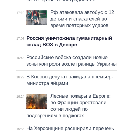
Рф атаковала автобус с 12
17:19
детьми и спасателей во
время повторных ударов
Россия уничтожила гуманитарный
17:06
склад ВОЗ в Днепре
Российские войска создали новые
16:43
зоны контроля возле границы Украины
В Косово депутат закидала премьер-
16:29
министра яйцами
Лесные пожары в Европе:
16:24
во Франции арестовали
сотни людей по
подозрениям в поджогах
На Херсонщине расширили перечень
15:53