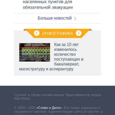
населенных пунктов для
обязательной эвакуации
Больше новостей
ИНФОГРАФИКА
 5
Как за 10 лет
го
изменилось
сть
количество
ВР
поступающих в
бакалавриат,
магистратуру и аспирантуру
Субъект в сфере онлайн-медиа. Идентификатор медиа –
R40-05063
© 2009—2026
«Слово и Дело»
.
Все права защищены и
охраняются законом. Администрация сайта оставляет за