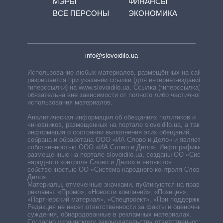
МЭРЫ
ФИНАНСЫ
ВСЕ ПЕРСОНЫ
ЭКОНОМИКА
info@slovoidilo.ua
Использование любых материалов, размещённых на сайте,
разрешается при указании ссылки (для интернет-изданий —
гиперссылки) на www.slovoidilo.ua. Ссылка (гиперссылка)
обязательна вне зависимости от полного либо частичного
использования материалов.
Аналитическая информация об обещаниях политиков и
чиновников, размещенных на портале slovoidilo.ua, а также
информация о состоянии выполнения этих обещаний,
собрана и обработана ООО «ИА Слово и Дело» и является
собственностью ООО «ИА Слово и Дело». Инфографики,
размещенные на портале slovoidilo.ua, созданы ОО «Система
народного контроля Слово и Дело» и являются
собственностью ОО «Система народного контроля Слово и
Дело».
Материалы, отмеченные значками, публикуются на правах
рекламы: «Промо», «Новости компаний», «Позиция»,
«Партнерский материал», «Спецпроект», «При поддержке».
Редакция не несет ответственности за факты и оценочные
суждения, обнародованные в рекламных материалах.
Согласно украинскому законодательству ответственность за