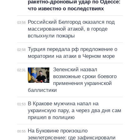
ракетно-дроновый удар по Одессе:
что известно о последствиях
Российский Белгород оказался под
03:56
массированной атакой, в городе
вспыхнули пожары
Турция передала рф предложение о
02:58
моратории на атаки в Черном море
Зеленский назвал
02:31
возможные сроки боевого
применения украинской
баллистики
В Кракове мужчина напал на
01:53
украинскую пару, а через два дня сам
пришел в полицию
На Буковине произошло
00:55
землетрясение: где зафиксировали