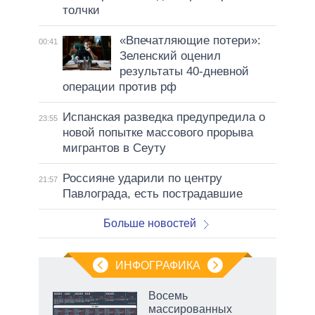
толчки
«Впечатляющие потери»:
00:41
Зеленский оценил
результаты 40-дневной
операции против рф
Испанская разведка предупредила о
23:55
новой попытке массового прорыва
мигрантов в Сеуту
Россияне ударили по центру
21:57
Павлограда, есть пострадавшие
Больше новостей
ИНФОГРАФИКА
еля
Восемь
массированных