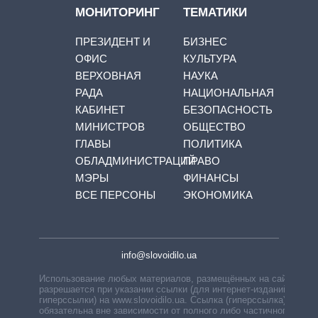
МОНИТОРИНГ
ТЕМАТИКИ
ПРЕЗИДЕНТ И
БИЗНЕС
ОФИС
КУЛЬТУРА
ВЕРХОВНАЯ
НАУКА
РАДА
НАЦИОНАЛЬНАЯ
КАБИНЕТ
БЕЗОПАСНОСТЬ
МИНИСТРОВ
ОБЩЕСТВО
ГЛАВЫ
ПОЛИТИКА
ОБЛАДМИНИСТРАЦИЙ
ПРАВО
МЭРЫ
ФИНАНСЫ
ВСЕ ПЕРСОНЫ
ЭКОНОМИКА
info@slovoidilo.ua
Использование любых материалов, размещённых на сайте,
разрешается при указании ссылки (для интернет-изданий —
гиперссылки) на www.slovoidilo.ua. Ссылка (гиперссылка)
обязательна вне зависимости от полного либо частичного