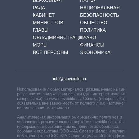
ВЕРХОВНАЯ
НАУКА
РАДА
НАЦИОНАЛЬНАЯ
КАБИНЕТ
БЕЗОПАСНОСТЬ
МИНИСТРОВ
ОБЩЕСТВО
ГЛАВЫ
ПОЛИТИКА
ОБЛАДМИНИСТРАЦИЙ
ПРАВО
МЭРЫ
ФИНАНСЫ
ВСЕ ПЕРСОНЫ
ЭКОНОМИКА
info@slovoidilo.ua
Использование любых материалов, размещённых на сайте,
разрешается при указании ссылки (для интернет-изданий —
гиперссылки) на www.slovoidilo.ua. Ссылка (гиперссылка)
обязательна вне зависимости от полного либо частичного
использования материалов.
Аналитическая информация об обещаниях политиков и
чиновников, размещенных на портале slovoidilo.ua, а также
информация о состоянии выполнения этих обещаний,
собрана и обработана ООО «ИА Слово и Дело» и является
собственностью ООО «ИА Слово и Дело». Инфографики,