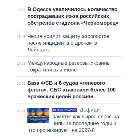
В Одессе увеличилось количество
19:17
пострадавших из-за российских
обстрелов стадиона «Черноморец»
Чехия усилит защиту аэропортов
18:45
после инцидента с дроном в
Лейпциге
Международные резервы Украины
18:09
сократились в июле
База ФСБ и 6 судов «теневого
18:05
флота»: СБС атаковали более 100
вражеских целей россиян
Дефицит
ИНФОГРАФИКА
17:52
памяти: как вырос спрос на
чипы за последние годы и
что прогнозируют на 2027-й