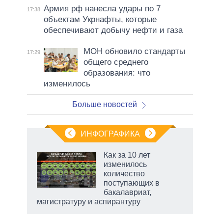
Армия рф нанесла удары по 7
17:38
объектам Укрнафты, которые
обеспечивают добычу нефти и газа
МОН обновило стандарты
17:29
общего среднего
образования: что
изменилось
Больше новостей
ИНФОГРАФИКА
 как
Как за 10 лет
чипы
изменилось
ды и
количество
т на
поступающих в
бакалавриат,
магистратуру и аспирантуру
рф