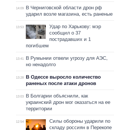
В Черниговской области дрон рф
14:09
ударил возле магазина, есть раненые
Удар по Харькову: мэр
13:53
сообщил о 37
пострадавших и 1
погибшем
В Румынии отвели угрозу для АЭС,
13:41
но ненадолго
В Одессе выросло количество
13:28
раненых после атаки дронов
В Болгарии объяснили, как
13:03
украинский дрон мог оказаться на ее
территории
Силы обороны ударили по
12:54
складу россиян в Перекопе