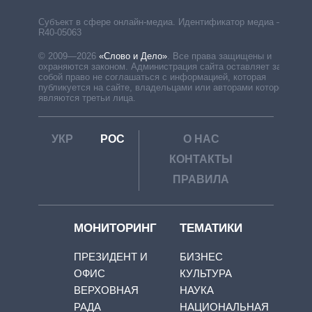
Субъект в сфере онлайн-медиа. Идентификатор медиа –
R40-05063
© 2009—2026
«Слово и Дело»
.
Все права защищены и
охраняются законом. Администрация сайта оставляет за
собой право не соглашаться с информацией, которая
публикуется на сайте, владельцами или авторами которой
являются третьи лица.
УКР
РОС
О НАС
КОНТАКТЫ
ПРАВИЛА
МОНИТОРИНГ
ТЕМАТИКИ
ПРЕЗИДЕНТ И
БИЗНЕС
ОФИС
КУЛЬТУРА
ВЕРХОВНАЯ
НАУКА
РАДА
НАЦИОНАЛЬНАЯ