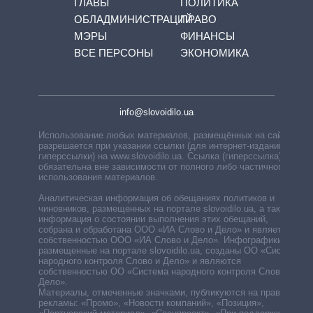
ГЛАВЫ
ПОЛИТИКА
ОБЛАДМИНИСТРАЦИЙ
ПРАВО
МЭРЫ
ФИНАНСЫ
ВСЕ ПЕРСОНЫ
ЭКОНОМИКА
info@slovoidilo.ua
Использование любых материалов, размещённых на сайте,
разрешается при указании ссылки (для интернет-изданий —
гиперссылки) на www.slovoidilo.ua. Ссылка (гиперссылка)
обязательна вне зависимости от полного либо частичного
использования материалов.
Аналитическая информация об обещаниях политиков и
чиновников, размещенных на портале slovoidilo.ua, а также
информация о состоянии выполнения этих обещаний,
собрана и обработана ООО «ИА Слово и Дело» и является
собственностью ООО «ИА Слово и Дело». Инфографики,
размещенные на портале slovoidilo.ua, созданы ОО «Система
народного контроля Слово и Дело» и являются
собственностью ОО «Система народного контроля Слово и
Дело».
Материалы, отмеченные значками, публикуются на правах
рекламы: «Промо», «Новости компаний», «Позиция»,