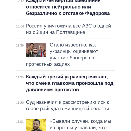
Каждый четвертый киевлянин
12:12
относится нейтрально или
безразлично к отставке Федорова
Россия уничтожила все АЗС в одной
12:06
из общин на Полтавщине
Стало известно, как
11:39
украинцы оценивают
участие блогеров в
протестных акциях
Каждый третий украинец считает,
11:35
что смена главкома произошла под
давлением протестов
Суд назначил к рассмотрению иск к
11:20
главе райсуда в Винницкой области
«Бывали случаи, когда мы
11:01
из прессы узнавали, что