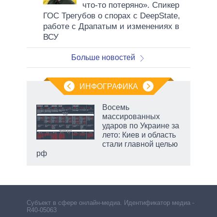
что-то потеряно». Спикер
ГОС Трегубов о спорах с DeepState,
работе с Драпатым и изменениях в
ВСУ
Больше новостей
ИНФОГРАФИКА
 5
Восемь
го
массированных
сть
ударов по Украине за
ВР
лето: Киев и область
стали главной целью
рф
маги
Субъект в сфере онлайн-медиа. Идентификатор медиа –
R40-05063