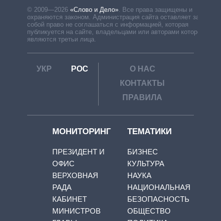
© 2009—2026
«Слово и Дело»
.
Все права защищены и
охраняются законом. Администрация сайта оставляет за
собой право не соглашаться с информацией, которая
публикуется на сайте, владельцами или авторами которой
являются третьи лица.
УКР
РОС
О НАС
КОНТАКТЫ
ПРАВИЛА
МОНИТОРИНГ
ТЕМАТИКИ
ПРЕЗИДЕНТ И
БИЗНЕС
ОФИС
КУЛЬТУРА
ВЕРХОВНАЯ
НАУКА
РАДА
НАЦИОНАЛЬНАЯ
КАБИНЕТ
БЕЗОПАСНОСТЬ
МИНИСТРОВ
ОБЩЕСТВО