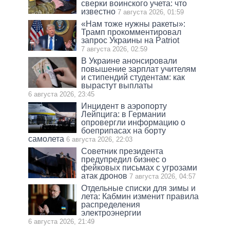
сверки воинского учета: что
известно
7 августа 2026, 01:59
«Нам тоже нужны ракеты»:
Трамп прокомментировал
запрос Украины на Patriot
7 августа 2026, 02:59
В Украине анонсировали
повышение зарплат учителям
и стипендий студентам: как
вырастут выплаты
6 августа 2026, 23:45
Инцидент в аэропорту
Лейпцига: в Германии
опровергли информацию о
боеприпасах на борту
самолета
6 августа 2026, 22:03
Советник президента
предупредил бизнес о
фейковых письмах с угрозами
атак дронов
7 августа 2026, 04:57
Отдельные списки для зимы и
лета: Кабмин изменит правила
распределения
электроэнергии
6 августа 2026, 21:49