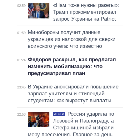
«Нам тоже нужны ракеты»:
02:59
Трамп прокомментировал
запрос Украины на Patriot
Минобороны получит данные
01:59
украинцев из налоговой для сверки
воинского учета: что известно
Федоров раскрыл, как предлагал
01:24
изменить мобилизацию: что
предусматривал план
В Украине анонсировали повышение
23:45
зарплат учителям и стипендий
студентам: как вырастут выплаты
Россия ударила по
ИТОГИ
22:53
Лозовой и Павлограду, а
Стефанишиной избрали
меру пресечения. Главное за день