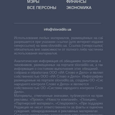
МЭРЫ
ФИНАНСЫ
ВСЕ ПЕРСОНЫ
ЭКОНОМИКА
info@slovoidilo.ua
Использование любых материалов, размещённых на сайте,
разрешается при указании ссылки (для интернет-изданий —
гиперссылки) на www.slovoidilo.ua. Ссылка (гиперссылка)
обязательна вне зависимости от полного либо частичного
использования материалов.
Аналитическая информация об обещаниях политиков и
чиновников, размещенных на портале slovoidilo.ua, а также
информация о состоянии выполнения этих обещаний,
собрана и обработана ООО «ИА Слово и Дело» и является
собственностью ООО «ИА Слово и Дело». Инфографики,
размещенные на портале slovoidilo.ua, созданы ОО «Система
народного контроля Слово и Дело» и являются
собственностью ОО «Система народного контроля Слово и
Дело».
Материалы, отмеченные значками, публикуются на правах
рекламы: «Промо», «Новости компаний», «Позиция»,
«Партнерский материал», «Спецпроект», «При поддержке».
Редакция не несет ответственности за факты и оценочные
суждения, обнародованные в рекламных материалах.
Согласно украинскому законодательству ответственность за