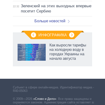
Зеленский на этих выходных впервые
22:32
посетит Сербию
Больше новостей
ИНФОГРАФИКА
Как выросли тарифы
на холодную воду в
городах Украины на
ет
начало августа
Субъект в сфере онлайн-медиа. Идентификатор медиа –
R40-05063
© 2009—2026
«Слово и Дело»
.
Все права защищены и
охраняются законом. Администрация сайта оставляет за