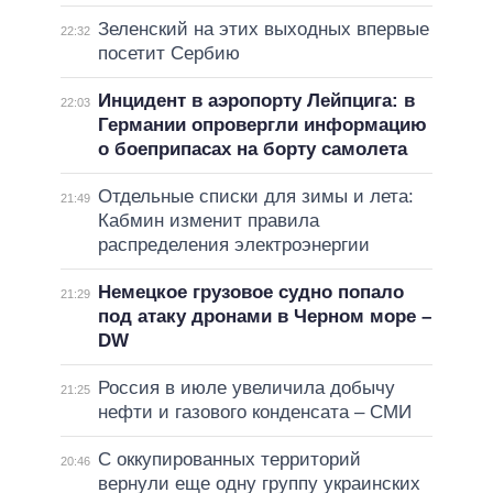
Зеленский на этих выходных впервые
22:32
посетит Сербию
Инцидент в аэропорту Лейпцига: в
22:03
Германии опровергли информацию
о боеприпасах на борту самолета
Отдельные списки для зимы и лета:
21:49
Кабмин изменит правила
распределения электроэнергии
Немецкое грузовое судно попало
21:29
под атаку дронами в Черном море –
DW
Россия в июле увеличила добычу
21:25
нефти и газового конденсата – СМИ
С оккупированных территорий
20:46
вернули еще одну группу украинских