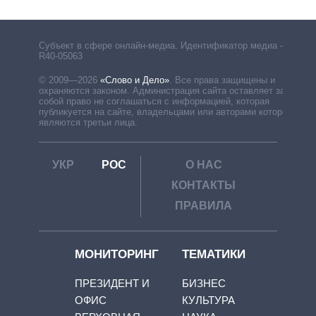
Субъект в сфере онлайн-медиа. Идентификатор медиа –
R40-05063
© 2009—2026
«Слово и Дело»
.
Все права защищены и
охраняются законом. Администрация сайта оставляет за
собой право не соглашаться с информацией, которая
публикуется на сайте, владельцами или авторами которой
являются третьи лица.
УКР
РОС
О НАС
КОНТАКТЫ
ПРАВИЛА
МОНИТОРИНГ
ТЕМАТИКИ
ПРЕЗИДЕНТ И
БИЗНЕС
ОФИС
КУЛЬТУРА