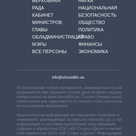
ВЕРХОВНАЯ
НАУКА
РАДА
НАЦИОНАЛЬНАЯ
КАБИНЕТ
БЕЗОПАСНОСТЬ
МИНИСТРОВ
ОБЩЕСТВО
ГЛАВЫ
ПОЛИТИКА
ОБЛАДМИНИСТРАЦИЙ
ПРАВО
МЭРЫ
ФИНАНСЫ
ВСЕ ПЕРСОНЫ
ЭКОНОМИКА
info@slovoidilo.ua
Использование любых материалов, размещённых на сайте,
разрешается при указании ссылки (для интернет-изданий —
гиперссылки) на www.slovoidilo.ua. Ссылка (гиперссылка)
обязательна вне зависимости от полного либо частичного
использования материалов.
Аналитическая информация об обещаниях политиков и
чиновников, размещенных на портале slovoidilo.ua, а также
информация о состоянии выполнения этих обещаний,
собрана и обработана ООО «ИА Слово и Дело» и является
собственностью ООО «ИА Слово и Дело». Инфографики,