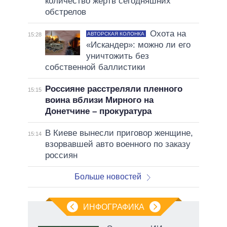
количество жертв сегодняшних
обстрелов
Охота на
АВТОРСКАЯ КОЛОНКА
15:28
«Искандер»: можно ли его
уничтожить без
собственной баллистики
Россияне расстреляли пленного
15:15
воина вблизи Мирного на
Донетчине – прокуратура
В Киеве вынесли приговор женщине,
15:14
взорвавшей авто военного по заказу
россиян
Больше новостей
ИНФОГРАФИКА