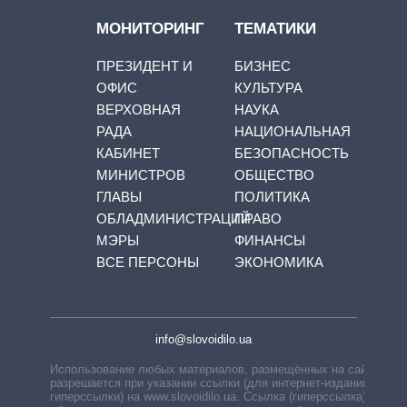
МОНИТОРИНГ
ТЕМАТИКИ
ПРЕЗИДЕНТ И
БИЗНЕС
ОФИС
КУЛЬТУРА
ВЕРХОВНАЯ
НАУКА
РАДА
НАЦИОНАЛЬНАЯ
КАБИНЕТ
БЕЗОПАСНОСТЬ
МИНИСТРОВ
ОБЩЕСТВО
ГЛАВЫ
ПОЛИТИКА
ОБЛАДМИНИСТРАЦИЙ
ПРАВО
МЭРЫ
ФИНАНСЫ
ВСЕ ПЕРСОНЫ
ЭКОНОМИКА
info@slovoidilo.ua
Использование любых материалов, размещённых на сайте,
разрешается при указании ссылки (для интернет-изданий —
гиперссылки) на www.slovoidilo.ua. Ссылка (гиперссылка)