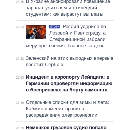
В Украине анонсировали повышение
23:45
зарплат учителям и стипендий
студентам: как вырастут выплаты
Россия ударила по
ИТОГИ
22:53
Лозовой и Павлограду, а
Стефанишиной избрали
меру пресечения. Главное за день
Зеленский на этих выходных впервые
22:32
посетит Сербию
Инцидент в аэропорту Лейпцига: в
22:03
Германии опровергли информацию
о боеприпасах на борту самолета
Отдельные списки для зимы и лета:
21:49
Кабмин изменит правила
распределения электроэнергии
Немецкое грузовое судно попало
21:29