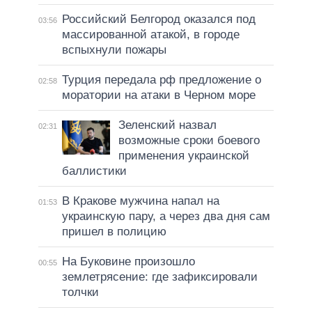
Российский Белгород оказался под
03:56
массированной атакой, в городе
вспыхнули пожары
Турция передала рф предложение о
02:58
моратории на атаки в Черном море
Зеленский назвал
02:31
возможные сроки боевого
применения украинской
баллистики
В Кракове мужчина напал на
01:53
украинскую пару, а через два дня сам
пришел в полицию
На Буковине произошло
00:55
землетрясение: где зафиксировали
толчки