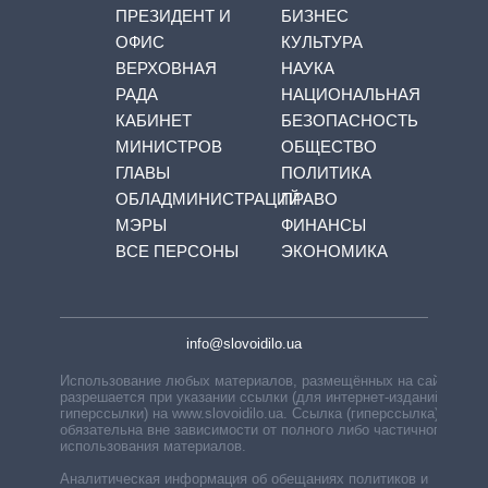
ПРЕЗИДЕНТ И
БИЗНЕС
ОФИС
КУЛЬТУРА
ВЕРХОВНАЯ
НАУКА
РАДА
НАЦИОНАЛЬНАЯ
КАБИНЕТ
БЕЗОПАСНОСТЬ
МИНИСТРОВ
ОБЩЕСТВО
ГЛАВЫ
ПОЛИТИКА
ОБЛАДМИНИСТРАЦИЙ
ПРАВО
МЭРЫ
ФИНАНСЫ
ВСЕ ПЕРСОНЫ
ЭКОНОМИКА
info@slovoidilo.ua
Использование любых материалов, размещённых на сайте,
разрешается при указании ссылки (для интернет-изданий —
гиперссылки) на www.slovoidilo.ua. Ссылка (гиперссылка)
обязательна вне зависимости от полного либо частичного
использования материалов.
Аналитическая информация об обещаниях политиков и