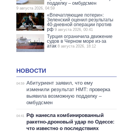
подделку – омбудсмен
9 августа 2026, 04:59
«Впечатляющие потери»:
Зеленский оценил результаты
40-дневной операции против
рф
9 августа 2026, 00:41
Турция ограничила движение
судов в Черном море из-за
атак
8 августа 2026, 18:12
НОВОСТИ
Абитуриент заявил, что ему
04:59
изменили результат НМТ: проверка
выявила возможную подделку –
омбудсмен
Рф нанесла комбинированный
04:41
ракетно-дроновый удар по Одессе:
что известно о последствиях