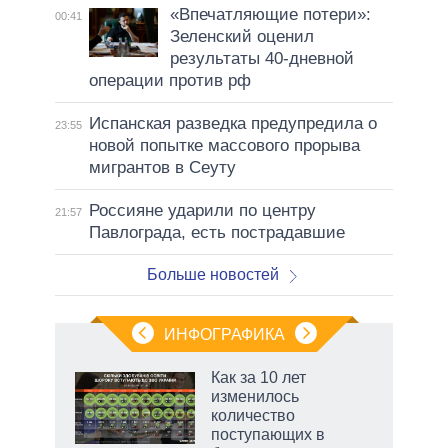
«Впечатляющие потери»:
00:41
Зеленский оценил
результаты 40-дневной
операции против рф
Испанская разведка предупредила о
23:55
новой попытке массового прорыва
мигрантов в Сеуту
Россияне ударили по центру
21:57
Павлограда, есть пострадавшие
Больше новостей
ИНФОГРАФИКА
 5
Как за 10 лет
го
изменилось
сть
количество
ВР
поступающих в